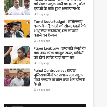
को लेकर राहुल गांधी का हमला, बोले
युवाओं के साथ हुआ अन्याय गंभीर
2 days ago
Tamil Nadu Budget : तमिलनाडु
बजट में महिलाओं को सोना, छात्रों को
आधुनिक साइकिल, हज सब्सिडी
बढ़ाने का ऐलान
3 days ago
Paper Leak Law : राष्ट्रपति मंजूरी के
बाद पेपर लीक कानून सख्त, दोषियों
को होगी त्वरित कड़ी सजा अब
5 days ago
Rahul Controversy : घायल
पुलिसकर्मियों पर सवाल सुन राहुल
गांधी पत्रकार से बोले क्या आप बीजेपी
के हो
6 days ago