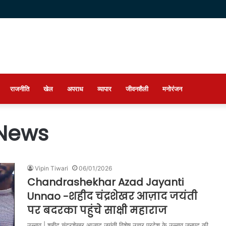
राजनीति
खेल
अपराध
व्यापार
जीवनशैली
मनोरंजन
 News
Vipin Tiwari
06/01/2026
Chandrashekhar Azad Jayanti
Unnao -शहीद चंद्रशेखर आज़ाद जयंती
पर बदरका पहुंचे साक्षी महाराज
उन्नाव | शहीद चंद्रशेखर आज़ाद जयंती विशेष उत्तर प्रदेश के उन्नाव जनपद की