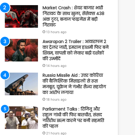
Market Crash : शेयर बाजार भारी
गिरावट के साथ खुला, सेंसेक्स 438
अंक टूटा, बजाज फाइनेंस में बड़ी
गिरावट
13 hours ago
Awarapan 2 Trailer : आवारापन 2
का ट्रेलर जारी, इमरान हाशमी फिर बने
शिवम, वापसी को लेकर बढ़ी दर्शकों
की उम्मीदें
14 hours ago
Russia Missile Aid : उत्तर कोरिया
की बैलिस्टिक मिसाइलों से रूस
मजबूत, यूक्रेन ने गंभीर सैन्य सहयोग
का आरोप लगाया
18 hours ago
Parliament Talks : रिजिजू और
राहुल गांधी की फिर बातचीत, संसद
गतिरोध खत्म करने पर बनी सहमति
की पहल
21 hours ago