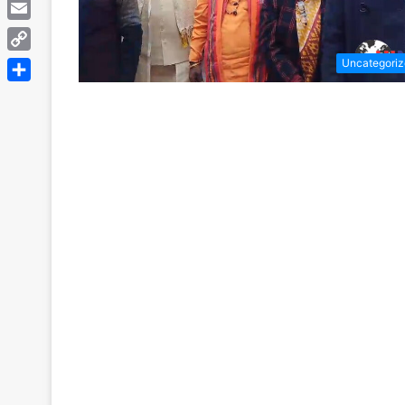
Telegram
Email
Copy
Uncategori
Link
Share