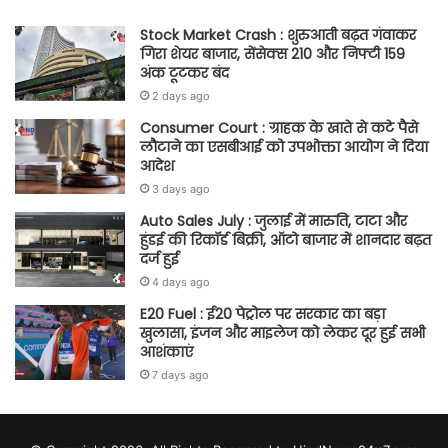
Stock Market Crash : शुरुआती बढ़त गंवाकर
गिरा शेयर बाजार, सेंसेक्स 210 और निफ्टी 159
अंक टूटकर बंद
2 days ago
Consumer Court : ग्राहक के खाते से कटे पैसे
लौटाने का एसबीआई को उपभोक्ता आयोग ने दिया
आदेश
3 days ago
Auto Sales July : जुलाई में मारुति, टाटा और
हुंडई की रिकॉर्ड बिक्री, ऑटो बाजार में शानदार बढ़त
दर्ज हुई
4 days ago
E20 Fuel : ई20 पेट्रोल पर सरकार का बड़ा
खुलासा, इंजन और माइलेज को लेकर दूर हुई सभी
आशंकाएं
7 days ago