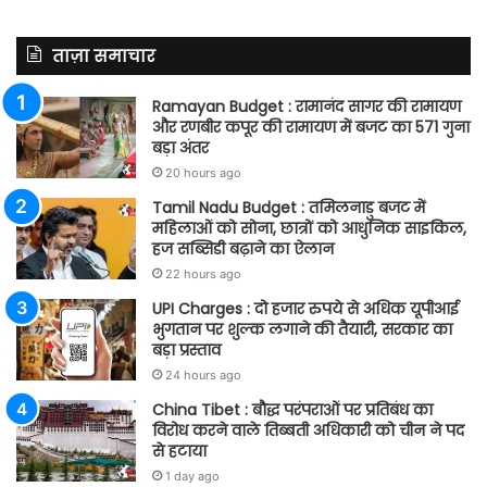
ताज़ा समाचार
Ramayan Budget : रामानंद सागर की रामायण
और रणबीर कपूर की रामायण में बजट का 571 गुना
बड़ा अंतर
20 hours ago
Tamil Nadu Budget : तमिलनाडु बजट में
महिलाओं को सोना, छात्रों को आधुनिक साइकिल,
हज सब्सिडी बढ़ाने का ऐलान
22 hours ago
UPI Charges : दो हजार रुपये से अधिक यूपीआई
भुगतान पर शुल्क लगाने की तैयारी, सरकार का
बड़ा प्रस्ताव
24 hours ago
China Tibet : बौद्ध परंपराओं पर प्रतिबंध का
विरोध करने वाले तिब्बती अधिकारी को चीन ने पद
से हटाया
1 day ago