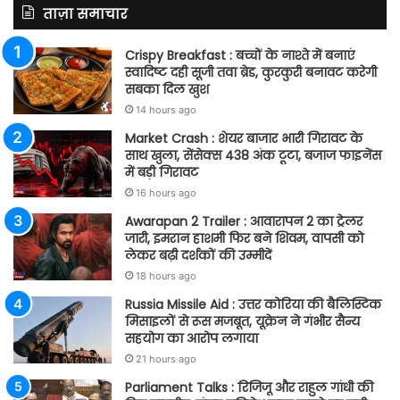
ताज़ा समाचार
Crispy Breakfast : बच्चों के नाश्ते में बनाएं
स्वादिष्ट दही सूजी तवा ब्रेड, कुरकुरी बनावट करेगी
सबका दिल खुश
14 hours ago
Market Crash : शेयर बाजार भारी गिरावट के
साथ खुला, सेंसेक्स 438 अंक टूटा, बजाज फाइनेंस
में बड़ी गिरावट
16 hours ago
Awarapan 2 Trailer : आवारापन 2 का ट्रेलर
जारी, इमरान हाशमी फिर बने शिवम, वापसी को
लेकर बढ़ी दर्शकों की उम्मीदें
18 hours ago
Russia Missile Aid : उत्तर कोरिया की बैलिस्टिक
मिसाइलों से रूस मजबूत, यूक्रेन ने गंभीर सैन्य
सहयोग का आरोप लगाया
21 hours ago
Parliament Talks : रिजिजू और राहुल गांधी की