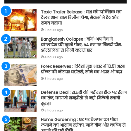
Toxic Trailer Release : यश की टॉक्सिक का
ट्रेलर आज शाम रिलीज होगा, मेकर्स ने डेट और
समय बताया
2 hours ago
Bangladesh Collapse : वॉर्म-अप मैच में
बांग्लादेश की खुली पोल, 54 रन पर सिमटी टीम,
ऑस्ट्रेलिया से मिली करारी हार
4 hours ago
Forex Reserves : विदेशी मुद्रा भंडार में 10.51 अरब
डॉलर की जोरदार बढ़ोतरी, सोने का भंडार भी बढ़ा
5 hours ago
Defense Deal : सऊदी की नई रक्षा डील पर ईरान
का तंज, कागजी समझौतों से नहीं मिलेगी स्थायी
सुरक्षा
8 hours ago
Home Gardening : घर पर बेलपत्र का पौधा
लगाने का आसान तरीका, जानें बीज और कटिंग से
उगाने की पूरी विधि