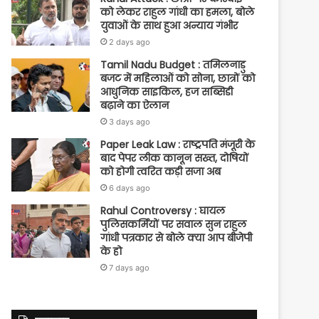
को लेकर राहुल गांधी का हमला, बोले
युवाओं के साथ हुआ अन्याय गंभीर
2 days ago
Tamil Nadu Budget : तमिलनाडु
बजट में महिलाओं को सोना, छात्रों को
आधुनिक साइकिल, हज सब्सिडी
बढ़ाने का ऐलान
3 days ago
Paper Leak Law : राष्ट्रपति मंजूरी के
बाद पेपर लीक कानून सख्त, दोषियों
को होगी त्वरित कड़ी सजा अब
6 days ago
Rahul Controversy : घायल
पुलिसकर्मियों पर सवाल सुन राहुल
गांधी पत्रकार से बोले क्या आप बीजेपी
के हो
7 days ago