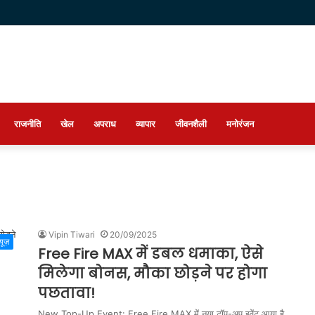
राजनीति
खेल
अपराध
व्यापार
जीवनशैली
मनोरंजन
Vipin Tiwari
20/09/2025
्यूज़
Free Fire MAX में डबल धमाका, ऐसे
मिलेगा बोनस, मौका छोड़ने पर होगा
पछतावा!
New Top-Up Event: Free Fire MAX में नया टॉप-अप इवेंट आया है.