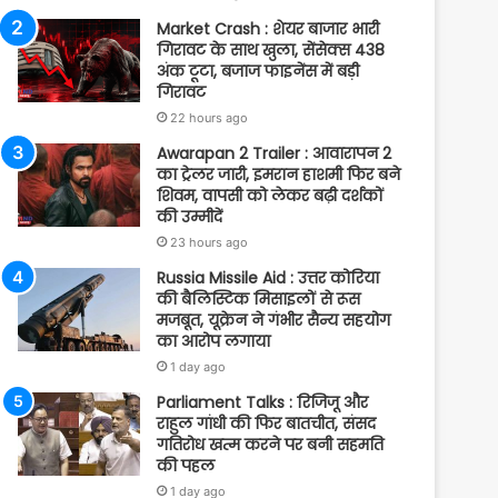
Market Crash : शेयर बाजार भारी
गिरावट के साथ खुला, सेंसेक्स 438
अंक टूटा, बजाज फाइनेंस में बड़ी
गिरावट
22 hours ago
Awarapan 2 Trailer : आवारापन 2
का ट्रेलर जारी, इमरान हाशमी फिर बने
शिवम, वापसी को लेकर बढ़ी दर्शकों
की उम्मीदें
23 hours ago
Russia Missile Aid : उत्तर कोरिया
की बैलिस्टिक मिसाइलों से रूस
मजबूत, यूक्रेन ने गंभीर सैन्य सहयोग
का आरोप लगाया
1 day ago
Parliament Talks : रिजिजू और
राहुल गांधी की फिर बातचीत, संसद
गतिरोध खत्म करने पर बनी सहमति
की पहल
1 day ago