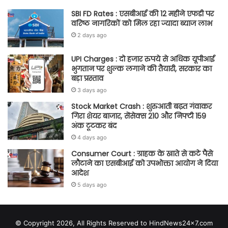
SBI FD Rates : एसबीआई की 12 महीने एफडी पर
वरिष्ठ नागरिकों को मिल रहा ज्यादा ब्याज लाभ
2 days ago
UPI Charges : दो हजार रुपये से अधिक यूपीआई
भुगतान पर शुल्क लगाने की तैयारी, सरकार का
बड़ा प्रस्ताव
3 days ago
Stock Market Crash : शुरुआती बढ़त गंवाकर
गिरा शेयर बाजार, सेंसेक्स 210 और निफ्टी 159
अंक टूटकर बंद
4 days ago
Consumer Court : ग्राहक के खाते से कटे पैसे
लौटाने का एसबीआई को उपभोक्ता आयोग ने दिया
आदेश
5 days ago
© Copyright 2026, All Rights Reserved to HindNews24x7.com