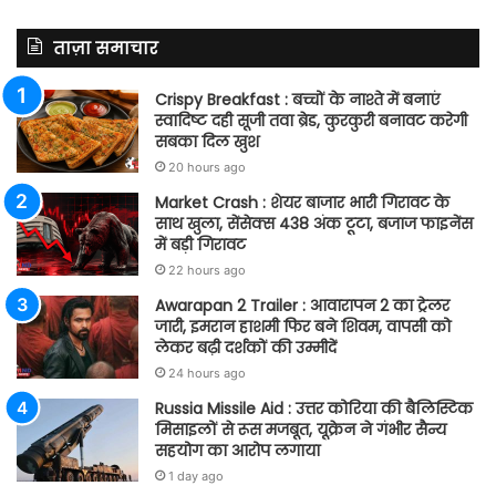
ताज़ा समाचार
Crispy Breakfast : बच्चों के नाश्ते में बनाएं
स्वादिष्ट दही सूजी तवा ब्रेड, कुरकुरी बनावट करेगी
सबका दिल खुश
20 hours ago
Market Crash : शेयर बाजार भारी गिरावट के
साथ खुला, सेंसेक्स 438 अंक टूटा, बजाज फाइनेंस
में बड़ी गिरावट
22 hours ago
Awarapan 2 Trailer : आवारापन 2 का ट्रेलर
जारी, इमरान हाशमी फिर बने शिवम, वापसी को
लेकर बढ़ी दर्शकों की उम्मीदें
24 hours ago
Russia Missile Aid : उत्तर कोरिया की बैलिस्टिक
मिसाइलों से रूस मजबूत, यूक्रेन ने गंभीर सैन्य
सहयोग का आरोप लगाया
1 day ago