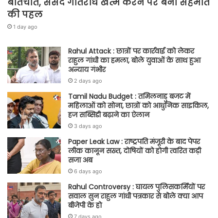
बातचीत, संसद गतिरोध खत्म करने पर बनी सहमति
की पहल
1 day ago
Rahul Attack : छात्रों पर कार्रवाई को लेकर
राहुल गांधी का हमला, बोले युवाओं के साथ हुआ
अन्याय गंभीर
2 days ago
Tamil Nadu Budget : तमिलनाडु बजट में
महिलाओं को सोना, छात्रों को आधुनिक साइकिल,
हज सब्सिडी बढ़ाने का ऐलान
3 days ago
Paper Leak Law : राष्ट्रपति मंजूरी के बाद पेपर
लीक कानून सख्त, दोषियों को होगी त्वरित कड़ी
सजा अब
6 days ago
Rahul Controversy : घायल पुलिसकर्मियों पर
सवाल सुन राहुल गांधी पत्रकार से बोले क्या आप
बीजेपी के हो
7 days ago