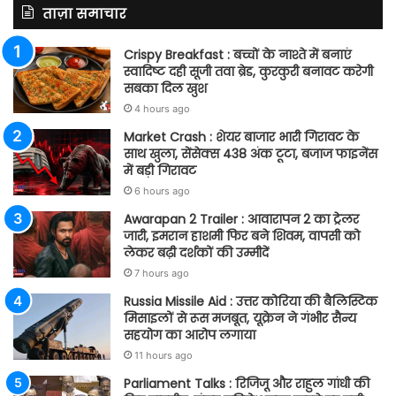
ताज़ा समाचार
Crispy Breakfast : बच्चों के नाश्ते में बनाएं
स्वादिष्ट दही सूजी तवा ब्रेड, कुरकुरी बनावट करेगी
सबका दिल खुश
4 hours ago
Market Crash : शेयर बाजार भारी गिरावट के
साथ खुला, सेंसेक्स 438 अंक टूटा, बजाज फाइनेंस
में बड़ी गिरावट
6 hours ago
Awarapan 2 Trailer : आवारापन 2 का ट्रेलर
जारी, इमरान हाशमी फिर बने शिवम, वापसी को
लेकर बढ़ी दर्शकों की उम्मीदें
7 hours ago
Russia Missile Aid : उत्तर कोरिया की बैलिस्टिक
मिसाइलों से रूस मजबूत, यूक्रेन ने गंभीर सैन्य
सहयोग का आरोप लगाया
11 hours ago
Parliament Talks : रिजिजू और राहुल गांधी की