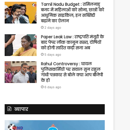
Tamil Nadu Budget : तमिलनाडु
बजट में महिलाओं को सोना, छात्रों को
आधुनिक साइकिल, हज सब्सिडी
बढ़ाने का ऐलान
2 days ago
Paper Leak Law : राष्ट्रपति मंजूरी के
बाद पेपर लीक कानून सख्त, दोषियों
को होगी त्वरित कड़ी सजा अब
5 days ago
Rahul Controversy : घायल
पुलिसकर्मियों पर सवाल सुन राहुल
गांधी पत्रकार से बोले क्या आप बीजेपी
के हो
6 days ago
व्यापार