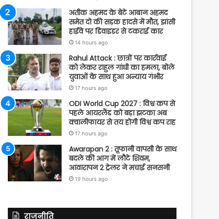
अतीक अहमद के बेटे आबान अहमद
समेत दो की सड़क हादसे में मौत, झांसी
हाईवे पर डिवाइडर से टकराई कार
14 hours ago
Rahul Attack : छात्रों पर कार्रवाई
को लेकर राहुल गांधी का हमला, बोले
युवाओं के साथ हुआ अन्याय गंभीर
17 hours ago
ODI World Cup 2027 : विश्व कप से
पहले आयरलैंड को बड़ा झटका अब
क्वालीफायर से तय होगी विश्व कप राह
17 hours ago
Awarapan 2 : तूफानी वापसी के साथ
बदले की आग में लौटे शिवम,
आवारापन 2 ट्रेलर ने मचाई सनसनी
19 hours ago
राजनीति