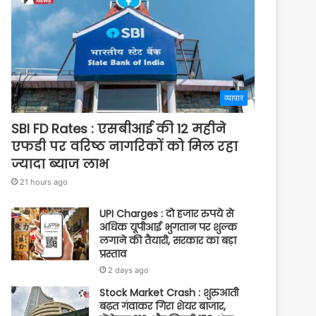
व्यापार
SBI FD Rates : एसबीआई की 12 महीने
एफडी पर वरिष्ठ नागरिकों को मिल रहा
ज्यादा ब्याज लाभ
21 hours ago
UPI Charges : दो हजार रुपये से
अधिक यूपीआई भुगतान पर शुल्क
लगाने की तैयारी, सरकार का बड़ा
प्रस्ताव
2 days ago
Stock Market Crash : शुरुआती
बढ़त गंवाकर गिरा शेयर बाजार,