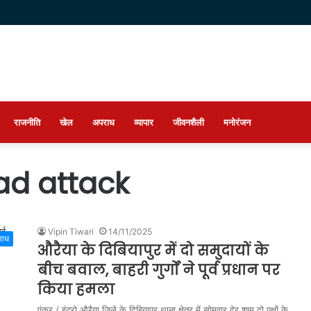
राजनीति
खेल
अपराध
व्यापार
जीवनशैली
मनोरंजन
ad attack
Vipin Tiwari
14/11/2025
राध
औरैया के दिबियापुर में दो समुदायों के
बीच बवाल, बाहरी गुर्गों ने पूर्व प्रधान पर
किया हमला
एंकर / इंट्रो औरैया जिले के दिबियापुर थाना क्षेत्र में सोमवार देर शाम दो पक्षों के