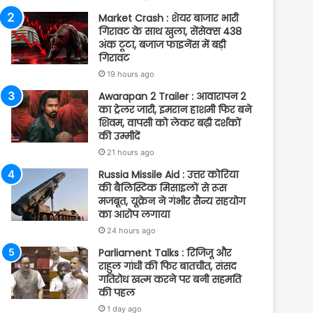
Market Crash : शेयर बाजार भारी
गिरावट के साथ खुला, सेंसेक्स 438
अंक टूटा, बजाज फाइनेंस में बड़ी
गिरावट
19 hours ago
Awarapan 2 Trailer : आवारापन 2
का ट्रेलर जारी, इमरान हाशमी फिर बने
शिवम, वापसी को लेकर बढ़ी दर्शकों
की उम्मीदें
21 hours ago
Russia Missile Aid : उत्तर कोरिया
की बैलिस्टिक मिसाइलों से रूस
मजबूत, यूक्रेन ने गंभीर सैन्य सहयोग
का आरोप लगाया
24 hours ago
Parliament Talks : रिजिजू और
राहुल गांधी की फिर बातचीत, संसद
गतिरोध खत्म करने पर बनी सहमति
की पहल
1 day ago