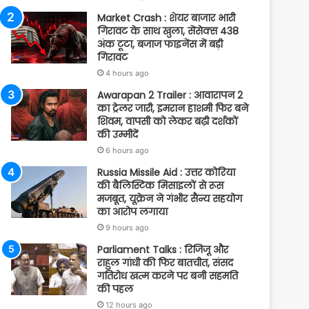
Market Crash : शेयर बाजार भारी
गिरावट के साथ खुला, सेंसेक्स 438
अंक टूटा, बजाज फाइनेंस में बड़ी
गिरावट
4 hours ago
Awarapan 2 Trailer : आवारापन 2
का ट्रेलर जारी, इमरान हाशमी फिर बने
शिवम, वापसी को लेकर बढ़ी दर्शकों
की उम्मीदें
6 hours ago
Russia Missile Aid : उत्तर कोरिया
की बैलिस्टिक मिसाइलों से रूस
मजबूत, यूक्रेन ने गंभीर सैन्य सहयोग
का आरोप लगाया
9 hours ago
Parliament Talks : रिजिजू और
राहुल गांधी की फिर बातचीत, संसद
गतिरोध खत्म करने पर बनी सहमति
की पहल
12 hours ago