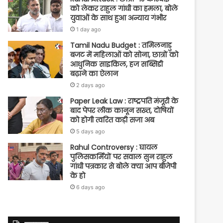
को लेकर राहुल गांधी का हमला, बोले
युवाओं के साथ हुआ अन्याय गंभीर
1 day ago
Tamil Nadu Budget : तमिलनाडु
बजट में महिलाओं को सोना, छात्रों को
आधुनिक साइकिल, हज सब्सिडी
बढ़ाने का ऐलान
2 days ago
Paper Leak Law : राष्ट्रपति मंजूरी के
बाद पेपर लीक कानून सख्त, दोषियों
को होगी त्वरित कड़ी सजा अब
5 days ago
Rahul Controversy : घायल
पुलिसकर्मियों पर सवाल सुन राहुल
गांधी पत्रकार से बोले क्या आप बीजेपी
के हो
6 days ago