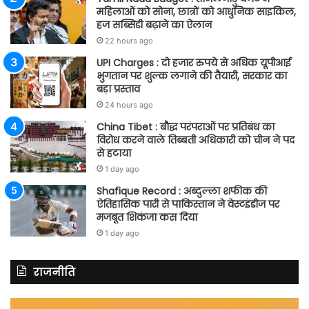
महिलाओं को सोना, छात्रों को आधुनिक साइकिल,
हज सब्सिडी बढ़ाने का ऐलान
22 hours ago
UPI Charges : दो हजार रुपये से अधिक यूपीआई
भुगतान पर शुल्क लगाने की तैयारी, सरकार का
बड़ा प्रस्ताव
24 hours ago
China Tibet : बौद्ध परंपराओं पर प्रतिबंध का
विरोध करने वाले तिब्बती अधिकारी को चीन ने पद
से हटाया
1 day ago
Shafique Record : अब्दुल्ला शफीक की
ऐतिहासिक पारी से पाकिस्तान ने वेस्टइंडीज पर
मजबूत शिकंजा कस दिया
1 day ago
राजनीति