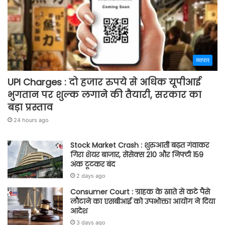
व्यापार
UPI Charges : दो हजार रुपये से अधिक यूपीआई
भुगतान पर शुल्क लगाने की तैयारी, सरकार का
बड़ा प्रस्ताव
24 hours ago
Stock Market Crash : शुरुआती बढ़त गंवाकर
गिरा शेयर बाजार, सेंसेक्स 210 और निफ्टी 159
अंक टूटकर बंद
2 days ago
Consumer Court : ग्राहक के खाते से कटे पैसे
लौटाने का एसबीआई को उपभोक्ता आयोग ने दिया
आदेश
3 days ago