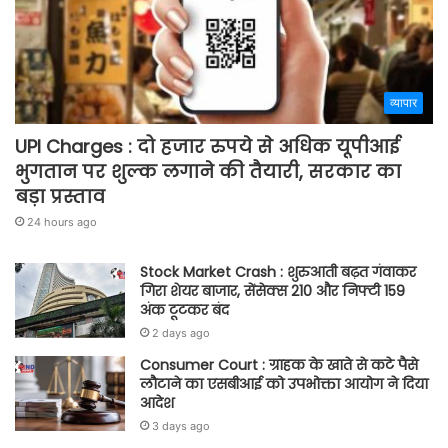
व्यापार
UPI Charges : दो हजार रुपये से अधिक यूपीआई
भुगतान पर शुल्क लगाने की तैयारी, सरकार का
बड़ा प्रस्ताव
24 hours ago
Stock Market Crash : शुरुआती बढ़त गंवाकर
गिरा शेयर बाजार, सेंसेक्स 210 और निफ्टी 159
अंक टूटकर बंद
2 days ago
Consumer Court : ग्राहक के खाते से कटे पैसे
लौटाने का एसबीआई को उपभोक्ता आयोग ने दिया
आदेश
3 days ago