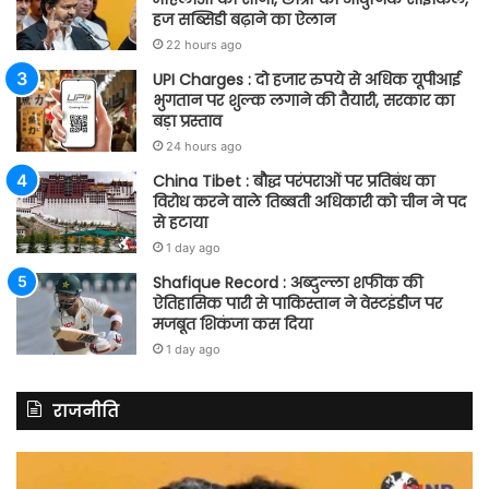
हज सब्सिडी बढ़ाने का ऐलान
22 hours ago
UPI Charges : दो हजार रुपये से अधिक यूपीआई
भुगतान पर शुल्क लगाने की तैयारी, सरकार का
बड़ा प्रस्ताव
24 hours ago
China Tibet : बौद्ध परंपराओं पर प्रतिबंध का
विरोध करने वाले तिब्बती अधिकारी को चीन ने पद
से हटाया
1 day ago
Shafique Record : अब्दुल्ला शफीक की
ऐतिहासिक पारी से पाकिस्तान ने वेस्टइंडीज पर
मजबूत शिकंजा कस दिया
1 day ago
राजनीति