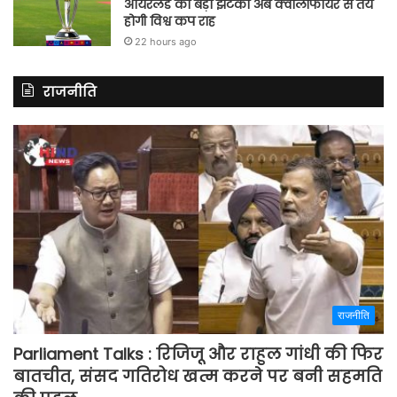
आयरलैंड को बड़ा झटका अब क्वालीफायर से तय
होगी विश्व कप राह
22 hours ago
राजनीति
राजनीति
Parliament Talks : रिजिजू और राहुल गांधी की फिर
बातचीत, संसद गतिरोध खत्म करने पर बनी सहमति