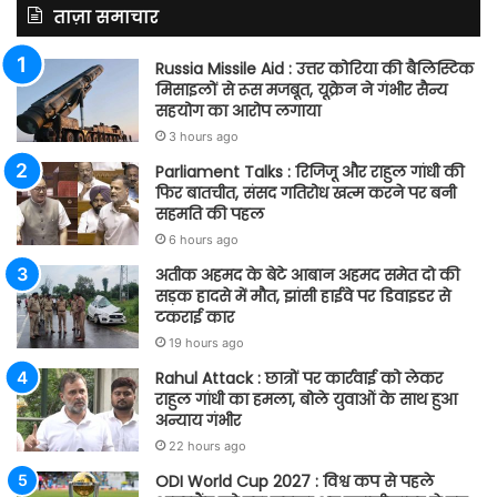
ताज़ा समाचार
Russia Missile Aid : उत्तर कोरिया की बैलिस्टिक
मिसाइलों से रूस मजबूत, यूक्रेन ने गंभीर सैन्य
सहयोग का आरोप लगाया
3 hours ago
Parliament Talks : रिजिजू और राहुल गांधी की
फिर बातचीत, संसद गतिरोध खत्म करने पर बनी
सहमति की पहल
6 hours ago
अतीक अहमद के बेटे आबान अहमद समेत दो की
सड़क हादसे में मौत, झांसी हाईवे पर डिवाइडर से
टकराई कार
19 hours ago
Rahul Attack : छात्रों पर कार्रवाई को लेकर
राहुल गांधी का हमला, बोले युवाओं के साथ हुआ
अन्याय गंभीर
22 hours ago
ODI World Cup 2027 : विश्व कप से पहले