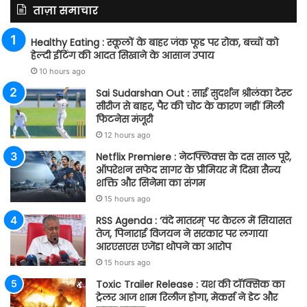
ताज़ा समाचार
Healthy Eating : स्कूलों के बाहर जंक फूड पर रोक, बच्चों को
हेल्दी ईटिंग की आदत सिखाने के आसान उपाय
10 hours ago
Sai Sudarshan Out : साई सुदर्शन श्रीलंका टेस्ट
सीरीज से बाहर, पैर की चोट के कारण नहीं मिली
फिटनेस मंजूरी
12 hours ago
Netflix Premiere : नेटफ्लिक्स के दस साल पूरे,
ऑपरेशन सफेद सागर के प्रीमियर में दिखा सैन्य
शक्ति और सिनेमा का संगम
15 hours ago
RSS Agenda : ‘वंदे मातरम्’ पर केरल में सियासत
तेज, पिनाराई विजयन ने सरकार पर लगाया
आरएसएस एजेंडा थोपने का आरोप
15 hours ago
Toxic Trailer Release : यश की टॉक्सिक का
ट्रेलर आज शाम रिलीज होगा, मेकर्स ने डेट और