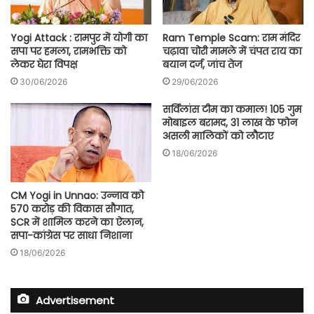
Yogi Attack : रामपुर में योगी का
Ram Temple Scam: राम मंदिर
सपा पर हमला, रामभक्ति को
चढ़ावा चोरी मामले में चंपत राय का
लेकर घेरा विपक्ष
बयान दर्ज, जांच तेज
30/06/2026
29/06/2026
सर्विलांस टीम का कमाल! 105 गुम
मोबाइल बरामद, 31 लाख के फोन
असली मालिकों को लौटाए
18/06/2026
CM Yogi in Unnao: उन्नाव को
570 करोड़ की विकास सौगात,
SCR में शामिल करने का ऐलान,
सपा-कांग्रेस पर साधा निशाना
18/06/2026
Advertisement