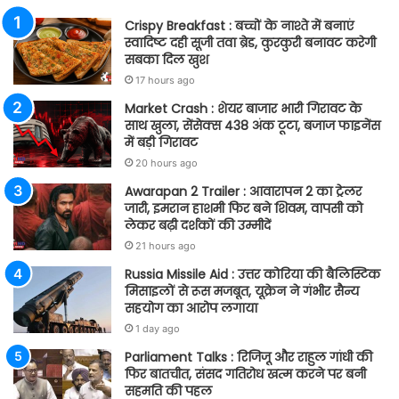
Crispy Breakfast : बच्चों के नाश्ते में बनाएं
स्वादिष्ट दही सूजी तवा ब्रेड, कुरकुरी बनावट करेगी
सबका दिल खुश
17 hours ago
Market Crash : शेयर बाजार भारी गिरावट के
साथ खुला, सेंसेक्स 438 अंक टूटा, बजाज फाइनेंस
में बड़ी गिरावट
20 hours ago
Awarapan 2 Trailer : आवारापन 2 का ट्रेलर
जारी, इमरान हाशमी फिर बने शिवम, वापसी को
लेकर बढ़ी दर्शकों की उम्मीदें
21 hours ago
Russia Missile Aid : उत्तर कोरिया की बैलिस्टिक
मिसाइलों से रूस मजबूत, यूक्रेन ने गंभीर सैन्य
सहयोग का आरोप लगाया
1 day ago
Parliament Talks : रिजिजू और राहुल गांधी की
फिर बातचीत, संसद गतिरोध खत्म करने पर बनी
सहमति की पहल