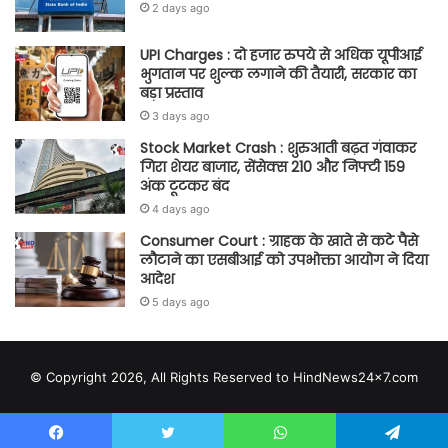
2 days ago
UPI Charges : दो हजार रुपये से अधिक यूपीआई
भुगतान पर शुल्क लगाने की तैयारी, सरकार का
बड़ा प्रस्ताव
3 days ago
Stock Market Crash : शुरुआती बढ़त गंवाकर
गिरा शेयर बाजार, सेंसेक्स 210 और निफ्टी 159
अंक टूटकर बंद
4 days ago
Consumer Court : ग्राहक के खाते से कटे पैसे
लौटाने का एसबीआई को उपभोक्ता आयोग ने दिया
आदेश
5 days ago
© Copyright 2026, All Rights Reserved to HindNews24x7.com