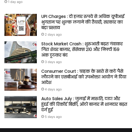
1 day ago
UPI Charges : दो हजार रुपये से अधिक यूपीआई
भुगतान पर शुल्क लगाने की तैयारी, सरकार का
बड़ा प्रस्ताव
2 days ago
Stock Market Crash : शुरुआती बढ़त गंवाकर
गिरा शेयर बाजार, सेंसेक्स 210 और निफ्टी 159
अंक टूटकर बंद
3 days ago
Consumer Court : ग्राहक के खाते से कटे पैसे
लौटाने का एसबीआई को उपभोक्ता आयोग ने दिया
आदेश
4 days ago
Auto Sales July : जुलाई में मारुति, टाटा और
हुंडई की रिकॉर्ड बिक्री, ऑटो बाजार में शानदार बढ़त
दर्ज हुई
5 days ago