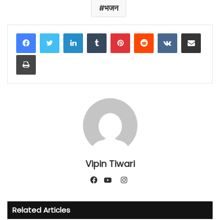
भजन
LinkedIn
Tumblr
Pinterest
Reddit
VKontakte
Share via Email
Print
Vipin Tiwari
Instagram
Facebook
YouTube
Related Articles