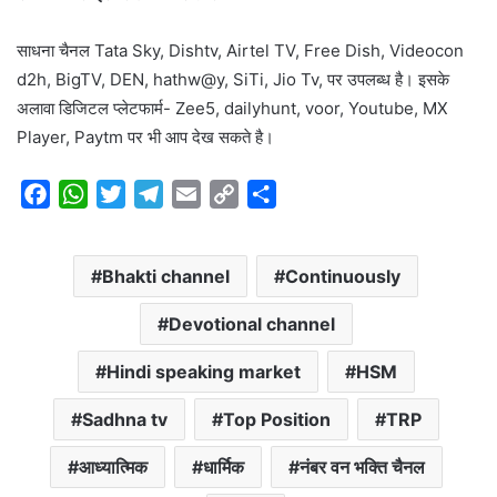
साधना चैनल Tata Sky, Dishtv, Airtel TV, Free Dish, Videocon
d2h, BigTV, DEN, hathw@y, SiTi, Jio Tv, पर उपलब्ध है। इसके
अलावा डिजिटल प्लेटफार्म- Zee5, dailyhunt, voor, Youtube, MX
Player, Paytm पर भी आप देख सकते है।
F
W
T
T
E
C
S
a
h
w
e
m
o
h
c
a
i
l
a
p
a
Bhakti channel
Continuously
e
t
t
e
i
y
r
b
s
t
g
l
L
e
Devotional channel
o
A
e
r
i
o
p
r
a
n
Hindi speaking market
HSM
k
p
m
k
Sadhna tv
Top Position
TRP
आध्यात्मिक
धार्मिक
नंबर वन भक्ति चैनल