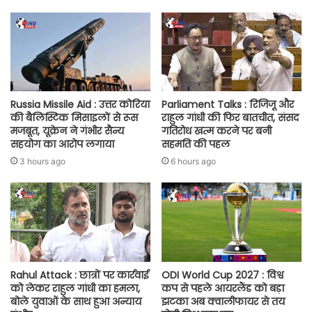
Russia Missile Aid : उत्तर कोरिया
Parliament Talks : रिजिजू और
की बैलिस्टिक मिसाइलों से रूस
राहुल गांधी की फिर बातचीत, संसद
मजबूत, यूक्रेन ने गंभीर सैन्य
गतिरोध खत्म करने पर बनी
सहयोग का आरोप लगाया
सहमति की पहल
3 hours ago
6 hours ago
Rahul Attack : छात्रों पर कार्रवाई
ODI World Cup 2027 : विश्व
को लेकर राहुल गांधी का हमला,
कप से पहले आयरलैंड को बड़ा
बोले युवाओं के साथ हुआ अन्याय
झटका अब क्वालीफायर से तय