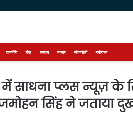
राजनीति
खेल
अपराध
व्यापार
जीवनशैली
मनोरंजन
में साधना प्लस न्यूज़ के
ृजमोहन सिंह ने जताया दु