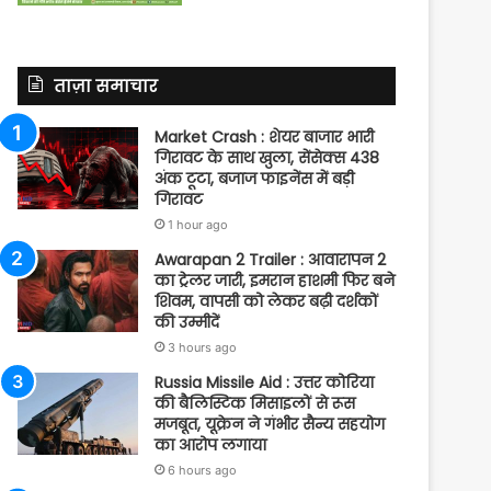
ताज़ा समाचार
Market Crash : शेयर बाजार भारी
गिरावट के साथ खुला, सेंसेक्स 438
अंक टूटा, बजाज फाइनेंस में बड़ी
गिरावट
1 hour ago
Awarapan 2 Trailer : आवारापन 2
का ट्रेलर जारी, इमरान हाशमी फिर बने
शिवम, वापसी को लेकर बढ़ी दर्शकों
की उम्मीदें
3 hours ago
Russia Missile Aid : उत्तर कोरिया
की बैलिस्टिक मिसाइलों से रूस
मजबूत, यूक्रेन ने गंभीर सैन्य सहयोग
का आरोप लगाया
6 hours ago