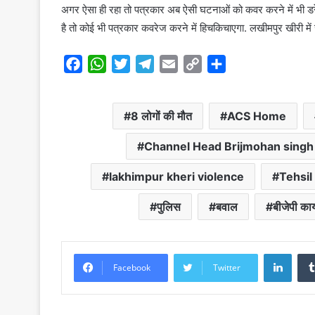
अगर ऐसा ही रहा तो पत्रकार अब ऐसी घटनाओं को कवर करने में भी डरें
है तो कोई भी पत्रकार कवरेज करने में हिचकिचाएगा. लखीमपुर खीरी में
F
W
T
T
E
C
S
a
h
w
e
m
o
h
c
a
i
l
a
p
a
8 लोगों की मौत
ACS Home
e
t
t
e
i
y
r
b
s
t
g
l
L
e
Channel Head Brijmohan singh
o
A
e
r
i
o
p
r
a
n
lakhimpur kheri violence
Tehsil
k
p
m
k
पुलिस
बवाल
बीजेपी कार्
Linke
Facebook
Twitter