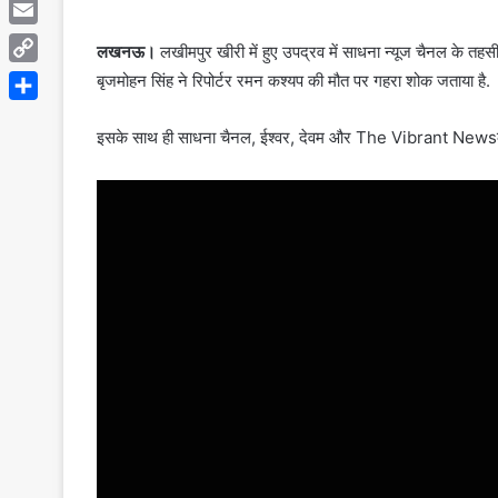
Telegram
Email
लखनऊ।
लखीमपुर खीरी में हुए उपद्रव में साधना न्यूज चैनल के त
Copy
बृजमोहन सिंह ने रिपोर्टर रमन कश्यप की मौत पर गहरा शोक जताया है.
Link
Share
इसके साथ ही साधना चैनल, ईश्वर, देवम और The Vibrant Newsकी टीम 