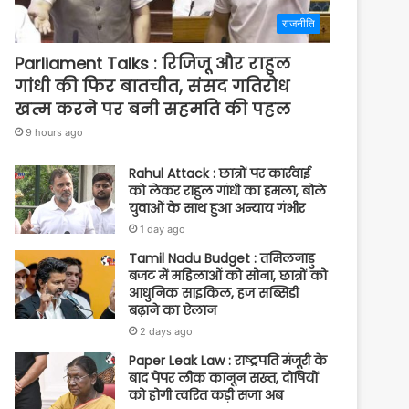
राजनीति
Parliament Talks : रिजिजू और राहुल
गांधी की फिर बातचीत, संसद गतिरोध
खत्म करने पर बनी सहमति की पहल
9 hours ago
Rahul Attack : छात्रों पर कार्रवाई
को लेकर राहुल गांधी का हमला, बोले
युवाओं के साथ हुआ अन्याय गंभीर
1 day ago
Tamil Nadu Budget : तमिलनाडु
बजट में महिलाओं को सोना, छात्रों को
आधुनिक साइकिल, हज सब्सिडी
बढ़ाने का ऐलान
2 days ago
Paper Leak Law : राष्ट्रपति मंजूरी के
बाद पेपर लीक कानून सख्त, दोषियों
को होगी त्वरित कड़ी सजा अब