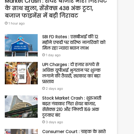
Market Crash : शेयर बाजार भारी गिरावट
के साथ खुला, सेंसेक्स 438 अंक टूटा,
बजाज फाइनेंस में बड़ी गिरावट
1 hour ago
SBI FD Rates : एसबीआई की 12
महीने एफडी पर वरिष्ठ नागरिकों को
मिल रहा ज्यादा ब्याज लाभ
1 day ago
UPI Charges : दो हजार रुपये से
अधिक यूपीआई भुगतान पर शुल्क
लगाने की तैयारी, सरकार का बड़ा
प्रस्ताव
2 days ago
Stock Market Crash : शुरुआती
बढ़त गंवाकर गिरा शेयर बाजार,
सेंसेक्स 210 और निफ्टी 159 अंक
टूटकर बंद
3 days ago
Consumer Court : ग्राहक के खाते