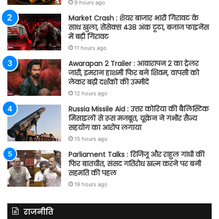
9 hours ago
Market Crash : शेयर बाजार भारी गिरावट के
साथ खुला, सेंसेक्स 438 अंक टूटा, बजाज फाइनेंस
में बड़ी गिरावट
11 hours ago
Awarapan 2 Trailer : आवारापन 2 का ट्रेलर
जारी, इमरान हाशमी फिर बने शिवम, वापसी को
लेकर बढ़ी दर्शकों की उम्मीदें
12 hours ago
Russia Missile Aid : उत्तर कोरिया की बैलिस्टिक
मिसाइलों से रूस मजबूत, यूक्रेन ने गंभीर सैन्य
सहयोग का आरोप लगाया
15 hours ago
Parliament Talks : रिजिजू और राहुल गांधी की
फिर बातचीत, संसद गतिरोध खत्म करने पर बनी
सहमति की पहल
19 hours ago
राजनीति