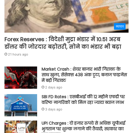
व्यापार
Forex Reserves : विदेशी मुद्रा भंडार में 10.51 अरब
डॉलर की जोरदार बढ़ोतरी, सोने का भंडार भी बढ़ा
21 hours ago
Market Crash : शेयर बाजार भारी गिरावट के
साथ खुला, सेंसेक्स 438 अंक टूटा, बजाज फाइनेंस
में बड़ी गिरावट
2 days ago
SBI FD Rates : एसबीआई की 12 महीने एफडी पर
वरिष्ठ नागरिकों को मिल रहा ज्यादा ब्याज लाभ
3 days ago
UPI Charges : दो हजार रुपये से अधिक यूपीआई
भुगतान पर शुल्क लगाने की तैयारी, सरकार का