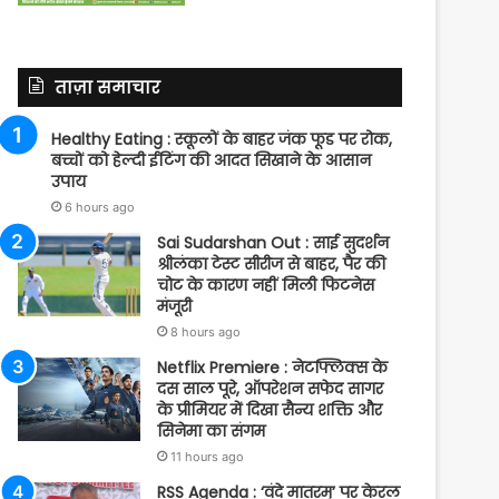
ताज़ा समाचार
Healthy Eating : स्कूलों के बाहर जंक फूड पर रोक,
बच्चों को हेल्दी ईटिंग की आदत सिखाने के आसान
उपाय
6 hours ago
Sai Sudarshan Out : साई सुदर्शन
श्रीलंका टेस्ट सीरीज से बाहर, पैर की
चोट के कारण नहीं मिली फिटनेस
मंजूरी
8 hours ago
Netflix Premiere : नेटफ्लिक्स के
दस साल पूरे, ऑपरेशन सफेद सागर
के प्रीमियर में दिखा सैन्य शक्ति और
सिनेमा का संगम
11 hours ago
RSS Agenda : ‘वंदे मातरम्’ पर केरल