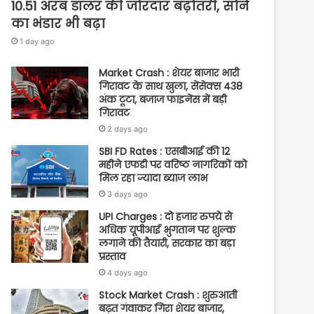
10.51 अरब डॉलर की जोरदार बढ़ोतरी, सोने
का भंडार भी बढ़ा
1 day ago
Market Crash : शेयर बाजार भारी
गिरावट के साथ खुला, सेंसेक्स 438
अंक टूटा, बजाज फाइनेंस में बड़ी
गिरावट
2 days ago
SBI FD Rates : एसबीआई की 12
महीने एफडी पर वरिष्ठ नागरिकों को
मिल रहा ज्यादा ब्याज लाभ
3 days ago
UPI Charges : दो हजार रुपये से
अधिक यूपीआई भुगतान पर शुल्क
लगाने की तैयारी, सरकार का बड़ा
प्रस्ताव
4 days ago
Stock Market Crash : शुरुआती
बढ़त गंवाकर गिरा शेयर बाजार,