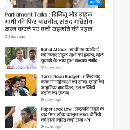
राजनीति
Parliament Talks : रिजिजू और राहुल
गांधी की फिर बातचीत, संसद गतिरोध
खत्म करने पर बनी सहमति की पहल
3 days ago
Rahul Attack : छात्रों पर कार्रवाई
को लेकर राहुल गांधी का हमला, बोले
युवाओं के साथ हुआ अन्याय गंभीर
3 days ago
Tamil Nadu Budget : तमिलनाडु
बजट में महिलाओं को सोना, छात्रों को
आधुनिक साइकिल, हज सब्सिडी
बढ़ाने का ऐलान
4 days ago
Paper Leak Law : राष्ट्रपति मंजूरी के
बाद पेपर लीक कानून सख्त, दोषियों
को होगी त्वरित कड़ी सजा अब
1 week ago