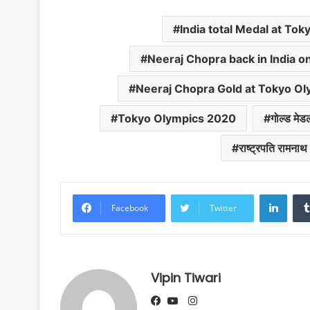
c
a
i
l
a
p
a
India total Medal at To
e
t
t
e
i
y
r
b
s
t
g
l
L
e
Neeraj Chopra back in India o
o
A
e
r
i
o
p
r
a
n
Neeraj Chopra Gold at Tokyo Ol
k
p
m
k
Tokyo Olympics 2020
गोल्ड मेड
राष्ट्रपति रामनाथ
Linke
Facebook
Twitter
Vipin Tiwari
Instagram