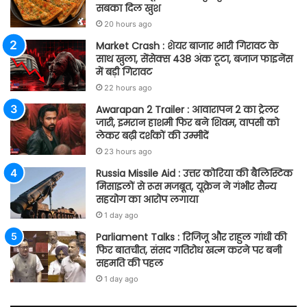
सबका दिल खुश
20 hours ago
Market Crash : शेयर बाजार भारी गिरावट के
साथ खुला, सेंसेक्स 438 अंक टूटा, बजाज फाइनेंस
में बड़ी गिरावट
22 hours ago
Awarapan 2 Trailer : आवारापन 2 का ट्रेलर
जारी, इमरान हाशमी फिर बने शिवम, वापसी को
लेकर बढ़ी दर्शकों की उम्मीदें
23 hours ago
Russia Missile Aid : उत्तर कोरिया की बैलिस्टिक
मिसाइलों से रूस मजबूत, यूक्रेन ने गंभीर सैन्य
सहयोग का आरोप लगाया
1 day ago
Parliament Talks : रिजिजू और राहुल गांधी की
फिर बातचीत, संसद गतिरोध खत्म करने पर बनी
सहमति की पहल
1 day ago