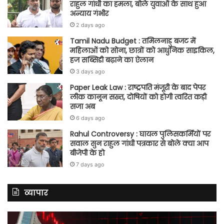
राहुल गांधी का हमला, बोले युवाओं के साथ हुआ
अन्याय गंभीर
2 days ago
Tamil Nadu Budget : तमिलनाडु बजट में
महिलाओं को सोना, छात्रों को आधुनिक साइकिल,
हज सब्सिडी बढ़ाने का ऐलान
3 days ago
Paper Leak Law : राष्ट्रपति मंजूरी के बाद पेपर
लीक कानून सख्त, दोषियों को होगी त्वरित कड़ी
सजा अब
6 days ago
Rahul Controversy : घायल पुलिसकर्मियों पर
सवाल सुन राहुल गांधी पत्रकार से बोले क्या आप
बीजेपी के हो
7 days ago
व्यापार