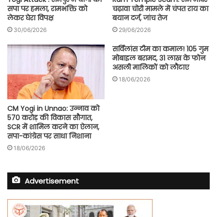
सपा पर हमला, रामभक्ति को
चढ़ावा चोरी मामले में चंपत राय का
लेकर घेरा विपक्ष
बयान दर्ज, जांच तेज
30/06/2026
29/06/2026
सर्विलांस टीम का कमाल! 105 गुम
मोबाइल बरामद, 31 लाख के फोन
असली मालिकों को लौटाए
18/06/2026
CM Yogi in Unnao: उन्नाव को
570 करोड़ की विकास सौगात,
SCR में शामिल करने का ऐलान,
सपा-कांग्रेस पर साधा निशाना
18/06/2026
Advertisement