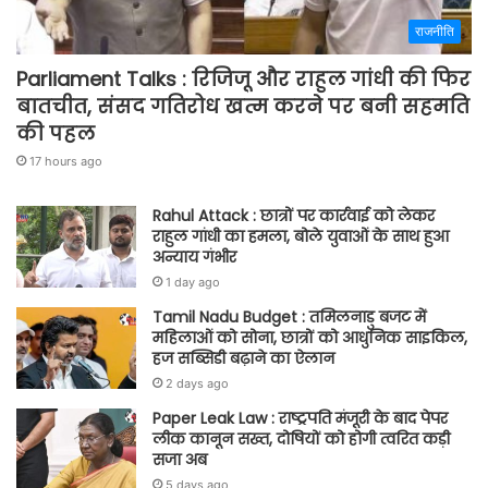
राजनीति
Parliament Talks : रिजिजू और राहुल गांधी की फिर
बातचीत, संसद गतिरोध खत्म करने पर बनी सहमति
की पहल
17 hours ago
Rahul Attack : छात्रों पर कार्रवाई को लेकर
राहुल गांधी का हमला, बोले युवाओं के साथ हुआ
अन्याय गंभीर
1 day ago
Tamil Nadu Budget : तमिलनाडु बजट में
महिलाओं को सोना, छात्रों को आधुनिक साइकिल,
हज सब्सिडी बढ़ाने का ऐलान
2 days ago
Paper Leak Law : राष्ट्रपति मंजूरी के बाद पेपर
लीक कानून सख्त, दोषियों को होगी त्वरित कड़ी
सजा अब
5 days ago