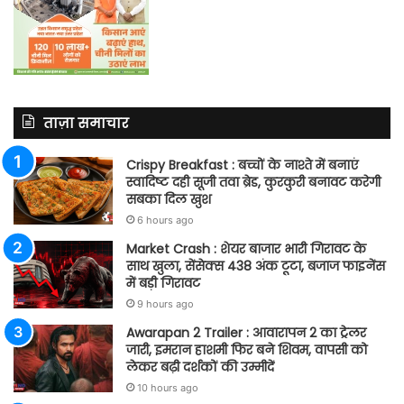
ताज़ा समाचार
Crispy Breakfast : बच्चों के नाश्ते में बनाएं
स्वादिष्ट दही सूजी तवा ब्रेड, कुरकुरी बनावट करेगी
सबका दिल खुश
6 hours ago
Market Crash : शेयर बाजार भारी गिरावट के
साथ खुला, सेंसेक्स 438 अंक टूटा, बजाज फाइनेंस
में बड़ी गिरावट
9 hours ago
Awarapan 2 Trailer : आवारापन 2 का ट्रेलर
जारी, इमरान हाशमी फिर बने शिवम, वापसी को
लेकर बढ़ी दर्शकों की उम्मीदें
10 hours ago