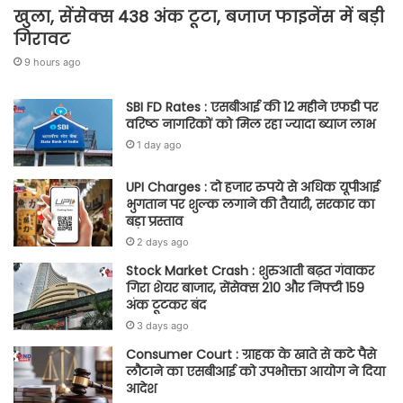
खुला, सेंसेक्स 438 अंक टूटा, बजाज फाइनेंस में बड़ी
गिरावट
9 hours ago
SBI FD Rates : एसबीआई की 12 महीने एफडी पर
वरिष्ठ नागरिकों को मिल रहा ज्यादा ब्याज लाभ
1 day ago
UPI Charges : दो हजार रुपये से अधिक यूपीआई
भुगतान पर शुल्क लगाने की तैयारी, सरकार का
बड़ा प्रस्ताव
2 days ago
Stock Market Crash : शुरुआती बढ़त गंवाकर
गिरा शेयर बाजार, सेंसेक्स 210 और निफ्टी 159
अंक टूटकर बंद
3 days ago
Consumer Court : ग्राहक के खाते से कटे पैसे
लौटाने का एसबीआई को उपभोक्ता आयोग ने दिया
आदेश