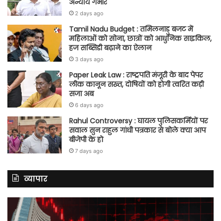
अन्याय गंभीर
2 days ago
Tamil Nadu Budget : तमिलनाडु बजट में
महिलाओं को सोना, छात्रों को आधुनिक साइकिल,
हज सब्सिडी बढ़ाने का ऐलान
3 days ago
Paper Leak Law : राष्ट्रपति मंजूरी के बाद पेपर
लीक कानून सख्त, दोषियों को होगी त्वरित कड़ी
सजा अब
6 days ago
Rahul Controversy : घायल पुलिसकर्मियों पर
सवाल सुन राहुल गांधी पत्रकार से बोले क्या आप
बीजेपी के हो
7 days ago
व्यापार