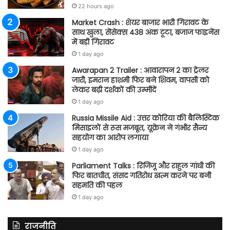
22 hours ago
Market Crash : शेयर बाजार भारी गिरावट के
साथ खुला, सेंसेक्स 438 अंक टूटा, बजाज फाइनेंस
में बड़ी गिरावट
1 day ago
Awarapan 2 Trailer : आवारापन 2 का ट्रेलर
जारी, इमरान हाशमी फिर बने शिवम, वापसी को
लेकर बढ़ी दर्शकों की उम्मीदें
1 day ago
Russia Missile Aid : उत्तर कोरिया की बैलिस्टिक
मिसाइलों से रूस मजबूत, यूक्रेन ने गंभीर सैन्य
सहयोग का आरोप लगाया
1 day ago
Parliament Talks : रिजिजू और राहुल गांधी की
फिर बातचीत, संसद गतिरोध खत्म करने पर बनी
सहमति की पहल
1 day ago
राजनीति