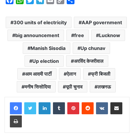
F
W
T
T
E
C
S
a
h
w
e
m
o
h
c
a
i
l
a
p
a
300 units of electricity
AAP government
e
t
t
e
i
y
r
b
s
t
g
l
L
e
big announcement
free
Lucknow
o
A
e
r
i
o
p
r
a
n
Manish Sisodia
Up chunav
k
p
m
k
Up election
अरविंद केजरीवाल
आम आदमी पार्टी
ऐलान
फ्री बिजली
मनीष सिसोदिया
यूपी चुनाव
लखनऊ
LinkedIn
Tumblr
Pinterest
Reddit
VKontakte
Share via Email
Print