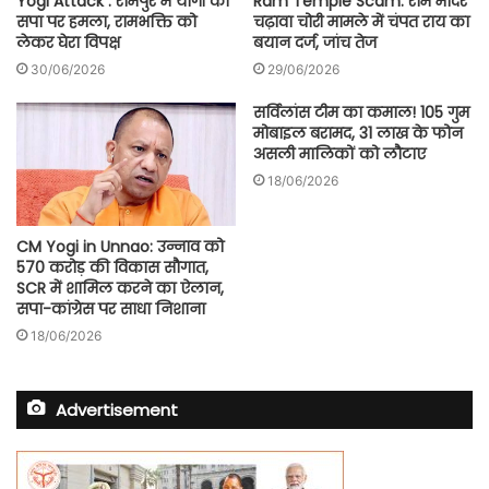
Yogi Attack : रामपुर में योगी का
Ram Temple Scam: राम मंदिर
सपा पर हमला, रामभक्ति को
चढ़ावा चोरी मामले में चंपत राय का
लेकर घेरा विपक्ष
बयान दर्ज, जांच तेज
30/06/2026
29/06/2026
सर्विलांस टीम का कमाल! 105 गुम
मोबाइल बरामद, 31 लाख के फोन
असली मालिकों को लौटाए
18/06/2026
CM Yogi in Unnao: उन्नाव को
570 करोड़ की विकास सौगात,
SCR में शामिल करने का ऐलान,
सपा-कांग्रेस पर साधा निशाना
18/06/2026
Advertisement