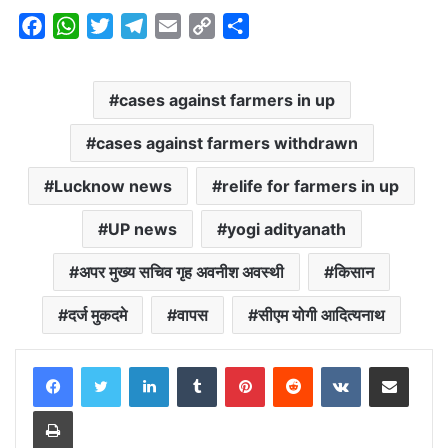
F
W
T
T
E
C
S
a
h
w
e
m
o
h
c
a
i
l
a
p
a
cases against farmers in up
e
t
t
e
i
y
r
b
s
t
g
l
L
e
cases against farmers withdrawn
o
A
e
r
i
o
p
r
a
n
Lucknow news
relife for farmers in up
k
p
m
k
UP news
yogi adityanath
अपर मुख्य सचिव गृह अवनीश अवस्थी
किसान
दर्ज मुकदमे
वापस
सीएम योगी आदित्यनाथ
LinkedIn
Tumblr
Pinterest
Reddit
VKontakte
Share via Email
Print