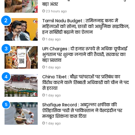
बड़ा अंतर
23 hours ago
Tamil Nadu Budget : तमिलनाडु बजट में
महिलाओं को सोना, छात्रों को आधुनिक साइकिल,
हज सब्सिडी बढ़ाने का ऐलान
1 day ago
UPI Charges : दो हजार रुपये से अधिक यूपीआई
भुगतान पर शुल्क लगाने की तैयारी, सरकार का
बड़ा प्रस्ताव
1 day ago
China Tibet : बौद्ध परंपराओं पर प्रतिबंध का
विरोध करने वाले तिब्बती अधिकारी को चीन ने पद
से हटाया
1 day ago
Shafique Record : अब्दुल्ला शफीक की
ऐतिहासिक पारी से पाकिस्तान ने वेस्टइंडीज पर
मजबूत शिकंजा कस दिया
1 day ago