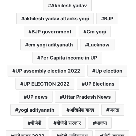
Akhilesh yadav
e
t
t
e
i
y
r
b
s
t
g
l
L
e
akhilesh yadav attacks yogi
BJP
o
A
e
r
i
o
p
r
a
n
BJP government
Cm yogi
k
p
m
k
cm yogi adityanath
Lucknow
Per Capita income in UP
UP assembly election 2022
Up election
UP ELECTION 2022
UP Elections
UP news
Uttar Pradesh News
yogi adityanath
अखिलेश यादव
जनता
बीजेपी
बीजेपी सरकार
भाजपा