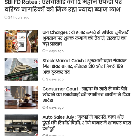
SBI FD Rates : एसबीआई की 12 महीने एफडी पर
वरिष्ठ नागरिकों को मिल रहा ज्यादा ब्याज लाभ
24 hours ago
UPI Charges : दो हजार रुपये से अधिक यूपीआई
भुगतान पर शुल्क लगाने की तैयारी, सरकार का
बड़ा प्रस्ताव
2 days ago
Stock Market Crash : शुरुआती बढ़त गंवाकर
गिरा शेयर बाजार, सेंसेक्स 210 और निफ्टी 159
अंक टूटकर बंद
3 days ago
Consumer Court : ग्राहक के खाते से कटे पैसे
लौटाने का एसबीआई को उपभोक्ता आयोग ने दिया
आदेश
4 days ago
Auto Sales July : जुलाई में मारुति, टाटा और
हुंडई की रिकॉर्ड बिक्री, ऑटो बाजार में शानदार बढ़त
दर्ज हुई
5 days ago