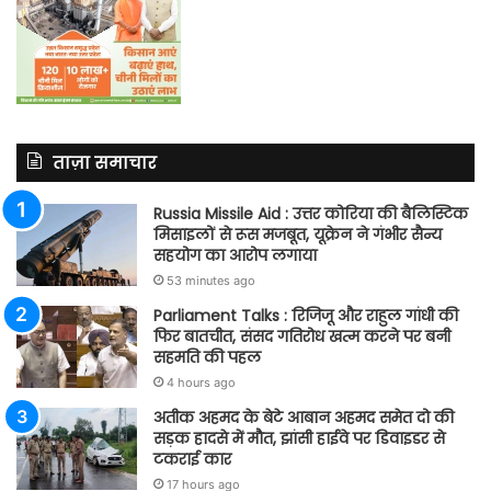
ताज़ा समाचार
Russia Missile Aid : उत्तर कोरिया की बैलिस्टिक
मिसाइलों से रूस मजबूत, यूक्रेन ने गंभीर सैन्य
सहयोग का आरोप लगाया
53 minutes ago
Parliament Talks : रिजिजू और राहुल गांधी की
फिर बातचीत, संसद गतिरोध खत्म करने पर बनी
सहमति की पहल
4 hours ago
अतीक अहमद के बेटे आबान अहमद समेत दो की
सड़क हादसे में मौत, झांसी हाईवे पर डिवाइडर से
टकराई कार
17 hours ago