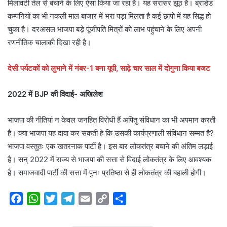
मिलावटी तेल से बचाने के लिए ऐसा किया जा रहा है। यह सरासर झूठ है। ब्रांडेड
कम्पनियों का भी नकली माल बाजार में भरा पड़ा मिलता है कई छापो में यह सिद्ध हो
चुका है। दरअसल भाजपा बड़े पूंजीपति मित्रों को लाभ पहुंचाने के लिए अपनी
रणनीतिक चालाकी दिखा रही है।
देसी पर्यटकों को लुभाने में नंबर-1 बना यूपी, साढ़े चार साल में दोगुना किया बजट
2022 में BJP की विदाई- अखिलेश
भाजपा की नीतियां न केवल जनहित विरोधी हैं अपितु संविधान का भी अपमान करती
है। क्या भाजपा यह दावा कर सकती हे कि उसकी कार्यप्रणाली संविधान सम्मत है?
भाजपा वस्तुतः एक खतरनाक पार्टी है। इस बार लोकतंत्र बचाने की अंतिम लड़ाई
है। सन् 2022 में राज्य से भाजपा की सत्ता से विदाई लोकतंत्र के लिए आवश्यक
है। समाजवादी पार्टी की सत्ता में पुनः प्रतिष्ठा से ही लोकतंत्र की बहाली होगी।
F
W
T
T
E
C
S
a
h
w
e
m
o
h
c
a
i
l
a
p
a