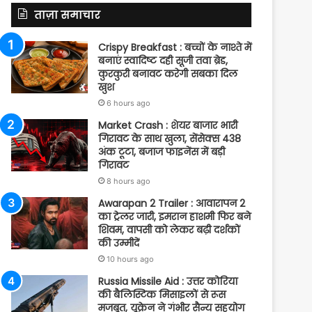
ताज़ा समाचार
Crispy Breakfast : बच्चों के नाश्ते में
बनाएं स्वादिष्ट दही सूजी तवा ब्रेड,
कुरकुरी बनावट करेगी सबका दिल
खुश
6 hours ago
Market Crash : शेयर बाजार भारी
गिरावट के साथ खुला, सेंसेक्स 438
अंक टूटा, बजाज फाइनेंस में बड़ी
गिरावट
8 hours ago
Awarapan 2 Trailer : आवारापन 2
का ट्रेलर जारी, इमरान हाशमी फिर बने
शिवम, वापसी को लेकर बढ़ी दर्शकों
की उम्मीदें
10 hours ago
Russia Missile Aid : उत्तर कोरिया
की बैलिस्टिक मिसाइलों से रूस
मजबूत, यूक्रेन ने गंभीर सैन्य सहयोग