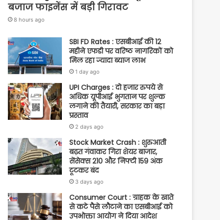
बजाज फाइनेंस में बड़ी गिरावट
8 hours ago
SBI FD Rates : एसबीआई की 12
महीने एफडी पर वरिष्ठ नागरिकों को
मिल रहा ज्यादा ब्याज लाभ
1 day ago
UPI Charges : दो हजार रुपये से
अधिक यूपीआई भुगतान पर शुल्क
लगाने की तैयारी, सरकार का बड़ा
प्रस्ताव
2 days ago
Stock Market Crash : शुरुआती
बढ़त गंवाकर गिरा शेयर बाजार,
सेंसेक्स 210 और निफ्टी 159 अंक
टूटकर बंद
3 days ago
Consumer Court : ग्राहक के खाते
से कटे पैसे लौटाने का एसबीआई को
उपभोक्ता आयोग ने दिया आदेश