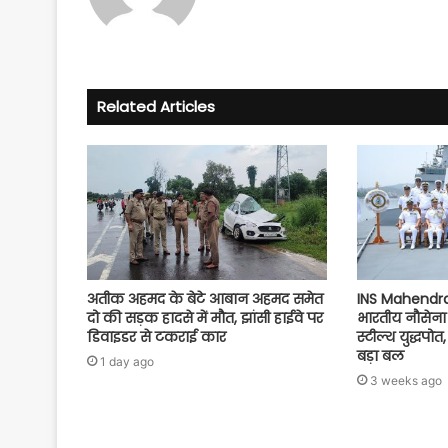
Related Articles
अतीक अहमद के बेटे आबान अहमद समेत
INS Mahendragi
दो की सड़क हादसे में मौत, झांसी हाईवे पर
भारतीय नौसेना 
डिवाइडर से टकराई कार
स्टील्थ युद्धपोत
बड़ा बल
1 day ago
3 weeks ago