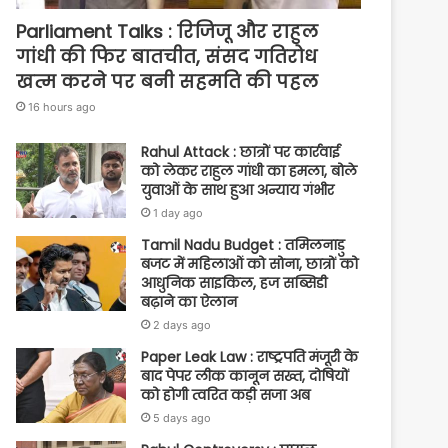
Parliament Talks : रिजिजू और राहुल
गांधी की फिर बातचीत, संसद गतिरोध
खत्म करने पर बनी सहमति की पहल
16 hours ago
Rahul Attack : छात्रों पर कार्रवाई
को लेकर राहुल गांधी का हमला, बोले
युवाओं के साथ हुआ अन्याय गंभीर
1 day ago
Tamil Nadu Budget : तमिलनाडु
बजट में महिलाओं को सोना, छात्रों को
आधुनिक साइकिल, हज सब्सिडी
बढ़ाने का ऐलान
2 days ago
Paper Leak Law : राष्ट्रपति मंजूरी के
बाद पेपर लीक कानून सख्त, दोषियों
को होगी त्वरित कड़ी सजा अब
5 days ago