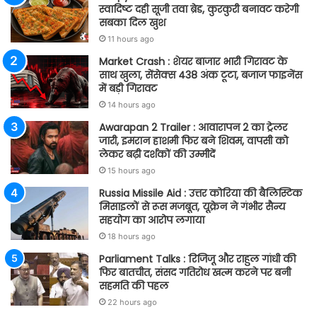
स्वादिष्ट दही सूजी तवा ब्रेड, कुरकुरी बनावट करेगी
सबका दिल खुश
11 hours ago
Market Crash : शेयर बाजार भारी गिरावट के
साथ खुला, सेंसेक्स 438 अंक टूटा, बजाज फाइनेंस
में बड़ी गिरावट
14 hours ago
Awarapan 2 Trailer : आवारापन 2 का ट्रेलर
जारी, इमरान हाशमी फिर बने शिवम, वापसी को
लेकर बढ़ी दर्शकों की उम्मीदें
15 hours ago
Russia Missile Aid : उत्तर कोरिया की बैलिस्टिक
मिसाइलों से रूस मजबूत, यूक्रेन ने गंभीर सैन्य
सहयोग का आरोप लगाया
18 hours ago
Parliament Talks : रिजिजू और राहुल गांधी की
फिर बातचीत, संसद गतिरोध खत्म करने पर बनी
सहमति की पहल
22 hours ago