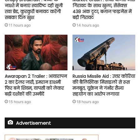
नाश्ते में बनाएं स्वादिष्ट दही सूजी
गिरावट के साथ खुला, सेंसेक्स
तवा ब्रेड, कुरकुरी बनावट करेगी
438 अंक टूटा, बजाज फाइनेंस में
सबका दिल खुश
बड़ी गिरावट
11 hours ago
14 hours ago
Awarapan 2 Trailer : आवारापन
Russia Missile Aid : उत्तर कोरिया
2 का ट्रेलर जारी, इमरान हाशमी
की बैलिस्टिक मिसाइलों से रूस
फिर बने शिवम, वापसी को लेकर
मजबूत, यूक्रेन ने गंभीर सैन्य
बढ़ी दर्शकों की उम्मीदें
सहयोग का आरोप लगाया
15 hours ago
18 hours ago
Advertisement