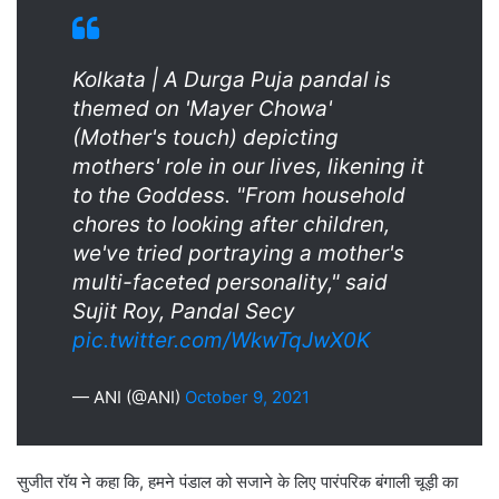
Kolkata | A Durga Puja pandal is
themed on 'Mayer Chowa'
(Mother's touch) depicting
mothers' role in our lives, likening it
to the Goddess. "From household
chores to looking after children,
we've tried portraying a mother's
multi-faceted personality," said
Sujit Roy, Pandal Secy
pic.twitter.com/WkwTqJwX0K
— ANI (@ANI)
October 9, 2021
सुजीत रॉय ने कहा कि, हमने पंडाल को सजाने के लिए पारंपरिक बंगाली चूड़ी का