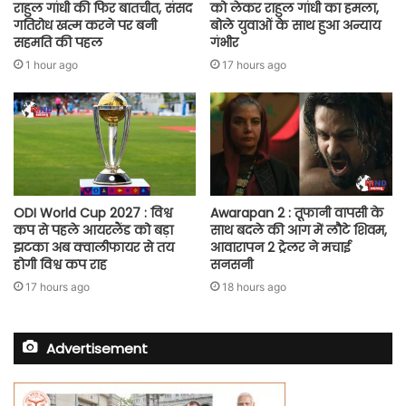
राहुल गांधी की फिर बातचीत, संसद
को लेकर राहुल गांधी का हमला,
गतिरोध खत्म करने पर बनी
बोले युवाओं के साथ हुआ अन्याय
सहमति की पहल
गंभीर
1 hour ago
17 hours ago
ODI World Cup 2027 : विश्व
Awarapan 2 : तूफानी वापसी के
कप से पहले आयरलैंड को बड़ा
साथ बदले की आग में लौटे शिवम,
झटका अब क्वालीफायर से तय
आवारापन 2 ट्रेलर ने मचाई
होगी विश्व कप राह
सनसनी
17 hours ago
18 hours ago
Advertisement