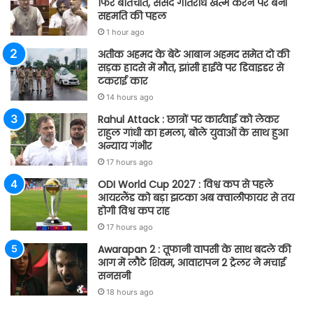
फिर बातचीत, संसद गतिरोध खत्म करने पर बनी
सहमति की पहल
1 hour ago
अतीक अहमद के बेटे आबान अहमद समेत दो की
सड़क हादसे में मौत, झांसी हाईवे पर डिवाइडर से
टकराई कार
14 hours ago
Rahul Attack : छात्रों पर कार्रवाई को लेकर
राहुल गांधी का हमला, बोले युवाओं के साथ हुआ
अन्याय गंभीर
17 hours ago
ODI World Cup 2027 : विश्व कप से पहले
आयरलैंड को बड़ा झटका अब क्वालीफायर से तय
होगी विश्व कप राह
17 hours ago
Awarapan 2 : तूफानी वापसी के साथ बदले की
आग में लौटे शिवम, आवारापन 2 ट्रेलर ने मचाई
सनसनी
18 hours ago