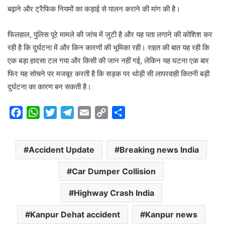
बढ़ाने और ट्रैफिक नियमों का कड़ाई से पालन कराने की मांग की है।
फिलहाल, पुलिस पूरे मामले की जांच में जुटी है और यह पता लगाने की कोशिश कर
रही है कि दुर्घटना में और किन कारणों की भूमिका रही। राहत की बात यह रही कि
एक बड़ा हादसा टल गया और किसी की जान नहीं गई, लेकिन यह घटना एक बार
फिर यह सोचने पर मजबूर करती है कि सड़क पर थोड़ी सी लापरवाही कितनी बड़ी
दुर्घटना का कारण बन सकती है।
F
W
T
T
E
C
S
a
h
w
e
m
o
h
c
a
i
l
a
p
a
Accident Update
Breaking news India
e
t
t
e
i
y
r
b
s
t
g
l
L
e
Car Dumper Collision
o
A
e
r
i
o
p
r
a
n
Highway Crash India
k
p
m
k
Kanpur Dehat accident
Kanpur news