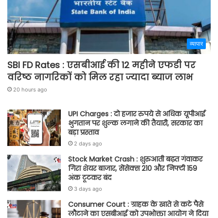
व्यापार
SBI FD Rates : एसबीआई की 12 महीने एफडी पर
वरिष्ठ नागरिकों को मिल रहा ज्यादा ब्याज लाभ
20 hours ago
UPI Charges : दो हजार रुपये से अधिक यूपीआई
भुगतान पर शुल्क लगाने की तैयारी, सरकार का
बड़ा प्रस्ताव
2 days ago
Stock Market Crash : शुरुआती बढ़त गंवाकर
गिरा शेयर बाजार, सेंसेक्स 210 और निफ्टी 159
अंक टूटकर बंद
3 days ago
Consumer Court : ग्राहक के खाते से कटे पैसे
लौटाने का एसबीआई को उपभोक्ता आयोग ने दिया