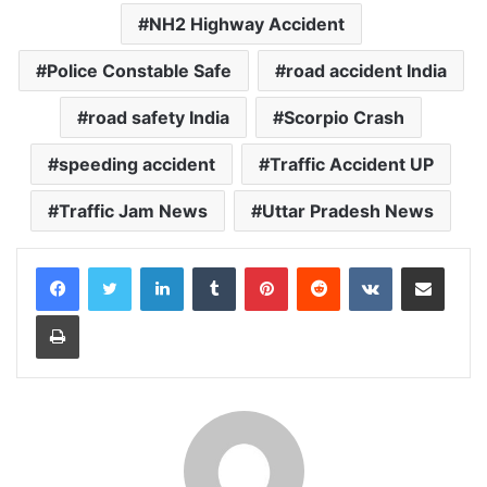
NH2 Highway Accident
Police Constable Safe
road accident India
road safety India
Scorpio Crash
speeding accident
Traffic Accident UP
Traffic Jam News
Uttar Pradesh News
LinkedIn
Tumblr
Pinterest
Reddit
VKontakte
Share via Email
Print