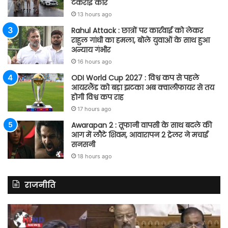
टकराई कार
13 hours ago
Rahul Attack : छात्रों पर कार्रवाई को लेकर
राहुल गांधी का हमला, बोले युवाओं के साथ हुआ
अन्याय गंभीर
16 hours ago
ODI World Cup 2027 : विश्व कप से पहले
आयरलैंड को बड़ा झटका अब क्वालीफायर से तय
होगी विश्व कप राह
17 hours ago
Awarapan 2 : तूफानी वापसी के साथ बदले की
आग में लौटे शिवम, आवारापन 2 ट्रेलर ने मचाई
सनसनी
18 hours ago
राजनीति