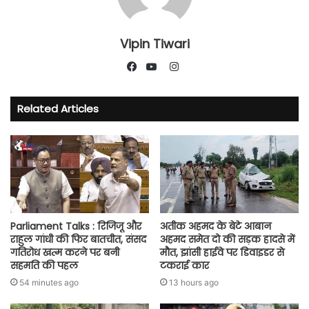
Vipin Tiwari
Instagram
Facebook
YouTube
Related Articles
Parliament Talks : रिजिजू और
अतीक अहमद के बेटे आबान
राहुल गांधी की फिर बातचीत, संसद
अहमद समेत दो की सड़क हादसे में
गतिरोध खत्म करने पर बनी
मौत, झांसी हाईवे पर डिवाइडर से
सहमति की पहल
टकराई कार
54 minutes ago
13 hours ago