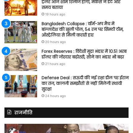
ट्रेलर आज शाम रिलीज होगा, मेकर्स ने डेट और
समय बताया
19 hours ago
Bangladesh Collapse : वॉर्म-अप मैच में
बांग्लादेश की खुली पोल, 54 रन पर सिमटी टीम,
ऑस्ट्रेलिया से मिली करारी हार
20 hours ago
Forex Reserves : विदेशी मुद्रा भंडार में 10.51 अरब
डॉलर की जोरदार बढ़ोतरी, सोने का भंडार भी बढ़ा
21 hours ago
Defense Deal : सऊदी की नई रक्षा डील पर ईरान
का तंज, कागजी समझौतों से नहीं मिलेगी स्थायी
सुरक्षा
24 hours ago
राजनीति