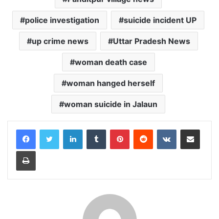
police investigation
suicide incident UP
up crime news
Uttar Pradesh News
woman death case
woman hanged herself
woman suicide in Jalaun
LinkedIn
Tumblr
Pinterest
Reddit
VKontakte
Share via Email
Print