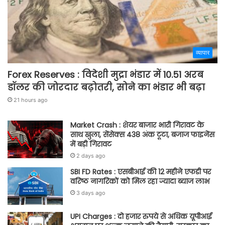
व्यापार
Forex Reserves : विदेशी मुद्रा भंडार में 10.51 अरब
डॉलर की जोरदार बढ़ोतरी, सोने का भंडार भी बढ़ा
21 hours ago
Market Crash : शेयर बाजार भारी गिरावट के
साथ खुला, सेंसेक्स 438 अंक टूटा, बजाज फाइनेंस
में बड़ी गिरावट
2 days ago
SBI FD Rates : एसबीआई की 12 महीने एफडी पर
वरिष्ठ नागरिकों को मिल रहा ज्यादा ब्याज लाभ
3 days ago
UPI Charges : दो हजार रुपये से अधिक यूपीआई