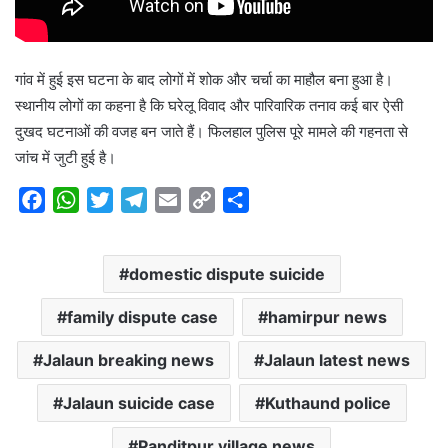
गांव में हुई इस घटना के बाद लोगों में शोक और चर्चा का माहौल बना हुआ है।
स्थानीय लोगों का कहना है कि घरेलू विवाद और पारिवारिक तनाव कई बार ऐसी
दुखद घटनाओं की वजह बन जाते हैं। फिलहाल पुलिस पूरे मामले की गहनता से
जांच में जुटी हुई है।
F
W
T
T
E
C
S
a
h
w
e
m
o
h
c
a
i
l
a
p
a
domestic dispute suicide
e
t
t
e
i
y
r
b
s
t
g
l
L
e
family dispute case
hamirpur news
o
A
e
r
i
o
p
r
a
n
Jalaun breaking news
Jalaun latest news
k
p
m
k
Jalaun suicide case
Kuthaund police
Panditpur village news