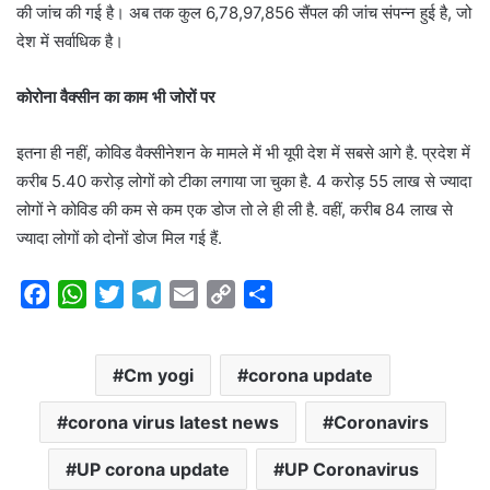
की जांच की गई है। अब तक कुल 6,78,97,856 सैंपल की जांच संपन्न हुई है, जो
देश में सर्वाधिक है।
कोरोना वैक्सीन का काम भी जोरों पर
इतना ही नहीं, कोविड वैक्सीनेशन के मामले में भी यूपी देश में सबसे आगे है. प्रदेश में
करीब 5.40 करोड़ लोगों को टीका लगाया जा चुका है. 4 करोड़ 55 लाख से ज्यादा
लोगों ने कोविड की कम से कम एक डोज तो ले ही ली है. वहीं, करीब 84 लाख से
ज्यादा लोगों को दोनों डोज मिल गई हैं.
F
W
T
T
E
C
S
a
h
w
e
m
o
h
c
a
i
l
a
p
a
Cm yogi
corona update
e
t
t
e
i
y
r
b
s
t
g
l
L
e
corona virus latest news
Coronavirs
o
A
e
r
i
o
p
r
a
n
UP corona update
UP Coronavirus