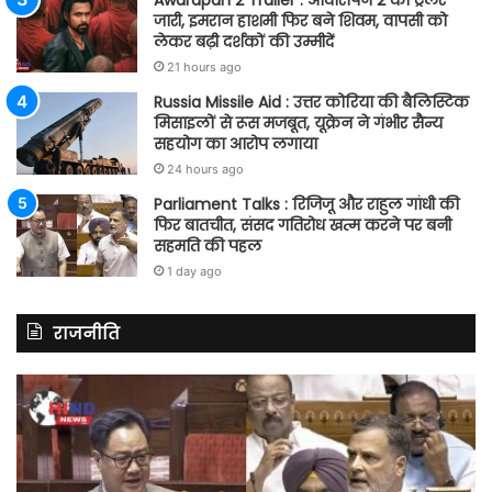
Awarapan 2 Trailer : आवारापन 2 का ट्रेलर
जारी, इमरान हाशमी फिर बने शिवम, वापसी को
लेकर बढ़ी दर्शकों की उम्मीदें
21 hours ago
Russia Missile Aid : उत्तर कोरिया की बैलिस्टिक
मिसाइलों से रूस मजबूत, यूक्रेन ने गंभीर सैन्य
सहयोग का आरोप लगाया
24 hours ago
Parliament Talks : रिजिजू और राहुल गांधी की
फिर बातचीत, संसद गतिरोध खत्म करने पर बनी
सहमति की पहल
1 day ago
राजनीति