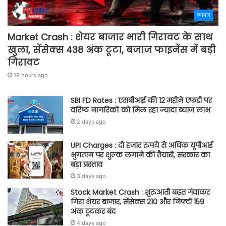
व्यापार
Market Crash : शेयर बाजार भारी गिरावट के साथ
खुला, सेंसेक्स 438 अंक टूटा, बजाज फाइनेंस में बड़ी
गिरावट
19 hours ago
SBI FD Rates : एसबीआई की 12 महीने एफडी पर
वरिष्ठ नागरिकों को मिल रहा ज्यादा ब्याज लाभ
2 days ago
UPI Charges : दो हजार रुपये से अधिक यूपीआई
भुगतान पर शुल्क लगाने की तैयारी, सरकार का
बड़ा प्रस्ताव
3 days ago
Stock Market Crash : शुरुआती बढ़त गंवाकर
गिरा शेयर बाजार, सेंसेक्स 210 और निफ्टी 159
अंक टूटकर बंद
4 days ago