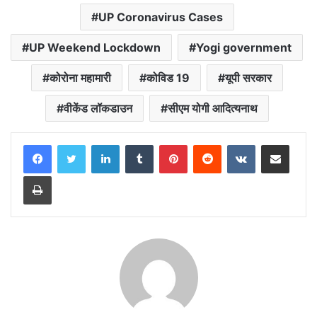
k
p
m
k
UP Coronavirus Cases
UP Weekend Lockdown
Yogi government
कोरोना महामारी
कोविड 19
यूपी सरकार
वीकेंड लॉकडाउन
सीएम योगी आदित्यनाथ
LinkedIn
Tumblr
Pinterest
Reddit
VKontakte
Share via Email
Print