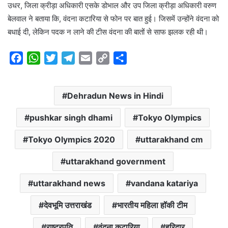
उधर, जिला क्रीड़ा अधिकारी एसके डोभाल और उप जिला क्रीड़ा अधिकारी वरुण
बेलवाल ने बताया कि, वंदना कटारिया से फोन पर बात हुई। जिसमें उन्होंने वंदना को
बधाई दी, लेकिन पदक न लाने की टीस वंदना की बातों से साफ झलक रही थी।
F
W
T
T
E
C
S
a
h
w
e
m
o
h
c
a
i
l
a
p
a
Dehradun News in Hindi
e
t
t
e
i
y
r
b
s
t
g
l
L
e
pushkar singh dhami
Tokyo Olympics
o
A
e
r
i
o
p
r
a
n
Tokyo Olympics 2020
uttarakhand cm
k
p
m
k
uttarakhand government
uttarakhand news
vandana katariya
देवभूमि उत्तराखंड
भारतीय महिला हॉकी टीम
राष्ट्रपति
वंदना कटारिया
हरिद्वार