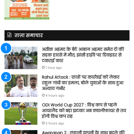
ताज़ा समाचार
अतीक अहमद के बेटे आबान अहमद समेत दो की
सड़क हादसे में मौत, झांसी हाईवे पर डिवाइडर से
टकराई कार
1 hour ago
Rahul Attack : छात्रों पर कार्रवाई को लेकर
राहुल गांधी का हमला, बोले युवाओं के साथ हुआ
अन्याय गंभीर
4 hours ago
ODI World Cup 2027 : विश्व कप से पहले
आयरलैंड को बड़ा झटका अब क्वालीफायर से तय
होगी विश्व कप राह
5 hours ago
Awarapan 2 : तूफानी वापसी के साथ बदले की