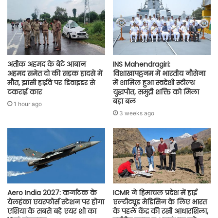
अतीक अहमद के बेटे आबान
INS Mahendragiri:
अहमद समेत दो की सड़क हादसे में
विशाखापट्टनम में भारतीय नौसेना
मौत, झांसी हाईवे पर डिवाइडर से
में शामिल हुआ स्वदेशी स्टील्थ
टकराई कार
युद्धपोत, समुद्री शक्ति को मिला
बड़ा बल
1 hour ago
3 weeks ago
Aero India 2027: कर्नाटक के
ICMR ने हिमाचल प्रदेश में हाई
येलहंका एयरफोर्स स्टेशन पर होगा
एल्टीट्यूड मेडिसिन के लिए भारत
एशिया के सबसे बड़े एयर शो का
के पहले केंद्र की रखी आधारशिला,