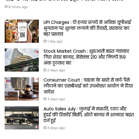
8 hours ago
UPI Charges : दो हजार रुपये से अधिक यूपीआई
भुगतान पर शुल्क लगाने की तैयारी, सरकार का
बड़ा प्रस्ताव
1 day ago
Stock Market Crash : शुरुआती बढ़त गंवाकर
गिरा शेयर बाजार, सेंसेक्स 210 और निफ्टी 159
अंक टूटकर बंद
2 days ago
Consumer Court : ग्राहक के खाते से कटे पैसे
लौटाने का एसबीआई को उपभोक्ता आयोग ने दिया
आदेश
3 days ago
Auto Sales July : जुलाई में मारुति, टाटा और
हुंडई की रिकॉर्ड बिक्री, ऑटो बाजार में शानदार बढ़त
दर्ज हुई
4 days ago