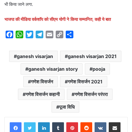
भी किया जाने लगा.
भाजपा की मीडिया वर्कशॉप को सीएम योगी ने किया सम्मानित, कही ये बात
F
W
T
T
E
C
S
a
h
w
e
m
o
h
c
a
i
l
a
p
a
ganesh visarjan
ganesh visarjan 2021
e
t
t
e
i
y
r
b
s
t
g
l
L
e
ganesh visarjan story
pooja
o
A
e
r
i
o
p
r
a
n
गणेश विसर्जन
गणेश विसर्जन 2021
k
p
m
k
गणेश विसर्जन कहानी
गणेश विसर्जन परंपरा
पूजा विधि
LinkedIn
Tumblr
Pinterest
Reddit
VKontakte
Share via Email