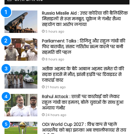
Russia Missile Aid : उत्तर कोरिया की बैलिस्टिक
मिसाइलों से रूस मजबूत, यूक्रेन ने गंभीर सैन्य
सहयोग का आरोप लगाया
5 hours ago
Parliament Talks : रिजिजू और राहुल गांधी की
फिर बातचीत, संसद गतिरोध खत्म करने पर बनी
सहमति की पहल
8 hours ago
अतीक अहमद के बेटे आबान अहमद समेत दो की
सड़क हादसे में मौत, झांसी हाईवे पर डिवाइडर से
टकराई कार
21 hours ago
Rahul Attack : छात्रों पर कार्रवाई को लेकर
राहुल गांधी का हमला, बोले युवाओं के साथ हुआ
अन्याय गंभीर
24 hours ago
ODI World Cup 2027 : विश्व कप से पहले
आयरलैंड को बड़ा झटका अब क्वालीफायर से तय