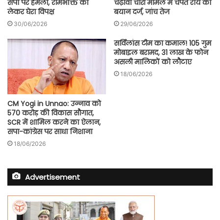
सपा पर हमला, रामभक्ति को
चढ़ावा चोरी मामले में चंपत राय का
लेकर घेरा विपक्ष
बयान दर्ज, जांच तेज
30/06/2026
29/06/2026
सर्विलांस टीम का कमाल! 105 गुम
मोबाइल बरामद, 31 लाख के फोन
असली मालिकों को लौटाए
18/06/2026
CM Yogi in Unnao: उन्नाव को
570 करोड़ की विकास सौगात,
SCR में शामिल करने का ऐलान,
सपा-कांग्रेस पर साधा निशाना
18/06/2026
Advertisement