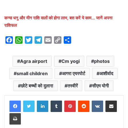
कन्या धनु और मीन राशि वालों को होगा लाभ, बस करें ये काम… जानें अपना
राशिफल
F
W
T
T
E
C
S
a
h
w
e
m
o
h
c
a
i
l
a
p
a
Agra airport
Cm yogi
photos
e
t
t
e
i
y
r
b
s
t
g
l
L
e
small children
आगरा एयरपोर्ट
आशीर्वाद
o
A
e
r
i
o
p
r
a
n
छोटे बच्चों को दुलारा
तस्वीरें
सीएम योगी
k
p
m
k
LinkedIn
Tumblr
Pinterest
Reddit
VKontakte
Share via Email
Print