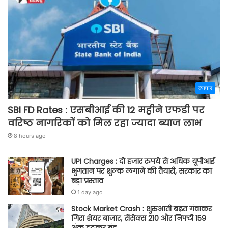
व्यापार
SBI FD Rates : एसबीआई की 12 महीने एफडी पर
वरिष्ठ नागरिकों को मिल रहा ज्यादा ब्याज लाभ
8 hours ago
UPI Charges : दो हजार रुपये से अधिक यूपीआई
भुगतान पर शुल्क लगाने की तैयारी, सरकार का
बड़ा प्रस्ताव
1 day ago
Stock Market Crash : शुरुआती बढ़त गंवाकर
गिरा शेयर बाजार, सेंसेक्स 210 और निफ्टी 159
अंक टूटकर बंद