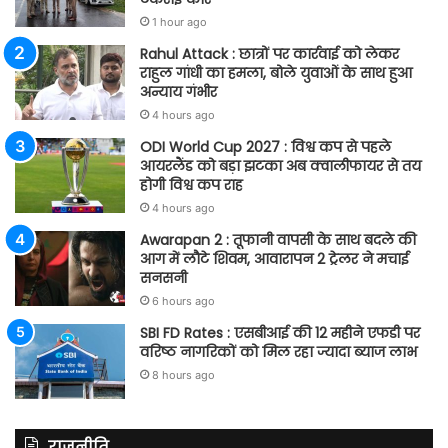
1 hour ago
Rahul Attack : छात्रों पर कार्रवाई को लेकर
राहुल गांधी का हमला, बोले युवाओं के साथ हुआ
अन्याय गंभीर
4 hours ago
ODI World Cup 2027 : विश्व कप से पहले
आयरलैंड को बड़ा झटका अब क्वालीफायर से तय
होगी विश्व कप राह
4 hours ago
Awarapan 2 : तूफानी वापसी के साथ बदले की
आग में लौटे शिवम, आवारापन 2 ट्रेलर ने मचाई
सनसनी
6 hours ago
SBI FD Rates : एसबीआई की 12 महीने एफडी पर
वरिष्ठ नागरिकों को मिल रहा ज्यादा ब्याज लाभ
8 hours ago
राजनीति