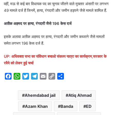
वहीं, मऊ से कई बार विधायक पद का चुनाव जीतने वाले मुख्तार अंसारी पर लगभग
49 मामले दर्ज हैं जिनमें, हत्या, रंगदारी और जमीन हड़पने जैसे मामले शामिल हैं.
अतीक अहमद पर हत्या, रंगदारी जैसे 196 केस दर्ज
इसके अलावा अतीक अहमद पर हत्या, रंगदारी और जमीन कब्जाने जैसे मामलों
समेत लगभग 196 केस दर्ज हैं.
UP: अधिवक्ता सभा का संविधान बचाओ संकल्प यात्रा का कार्यक्रम,सरकार के
रवैये को लेकर हुई चर्चा
F
W
T
T
E
C
S
a
h
w
e
m
o
h
c
a
i
l
a
p
a
Ahemdabad jail
Atiq Ahmad
e
t
t
e
i
y
r
b
s
t
g
l
L
e
Azam Khan
Banda
ED
o
A
e
r
i