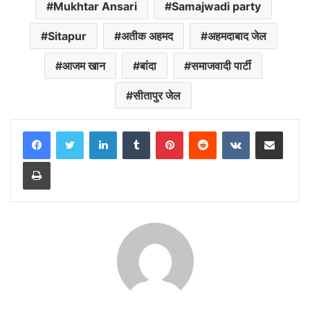
o
p
r
a
n
Mukhtar Ansari
Samajwadi party
k
p
m
k
Sitapur
अतीक अहमद
अहमदाबाद जेल
आजम खान
बांदा
समाजवादी पार्टी
सीतापुर जेल
LinkedIn
Tumblr
Pinterest
Reddit
VKontakte
Share via Email
Print