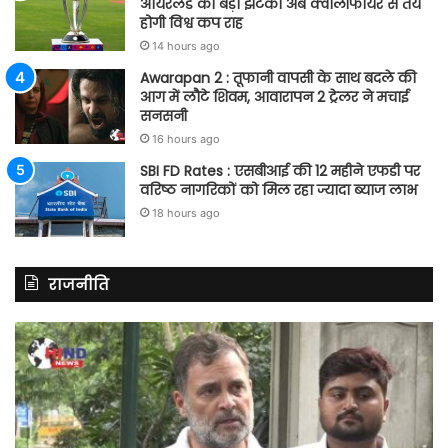
आयरलैंड को बड़ा झटका अब क्वालीफायर से तय
होगी विश्व कप राह
14 hours ago
Awarapan 2 : तूफानी वापसी के साथ बदले की
आग में लौटे शिवम, आवारापन 2 ट्रेलर ने मचाई
सनसनी
16 hours ago
SBI FD Rates : एसबीआई की 12 महीने एफडी पर
वरिष्ठ नागरिकों को मिल रहा ज्यादा ब्याज लाभ
18 hours ago
राजनीति