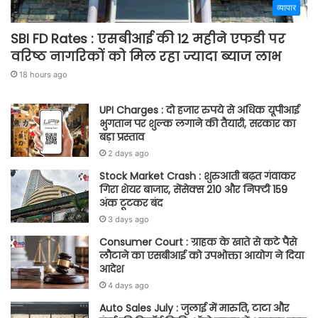
व्यापार
SBI FD Rates : एसबीआई की 12 महीने एफडी पर
वरिष्ठ नागरिकों को मिल रहा ज्यादा ब्याज लाभ
18 hours ago
UPI Charges : दो हजार रुपये से अधिक यूपीआई
भुगतान पर शुल्क लगाने की तैयारी, सरकार का
बड़ा प्रस्ताव
2 days ago
Stock Market Crash : शुरुआती बढ़त गंवाकर
गिरा शेयर बाजार, सेंसेक्स 210 और निफ्टी 159
अंक टूटकर बंद
3 days ago
Consumer Court : ग्राहक के खाते से कटे पैसे
लौटाने का एसबीआई को उपभोक्ता आयोग ने दिया
आदेश
4 days ago
Auto Sales July : जुलाई में मारुति, टाटा और