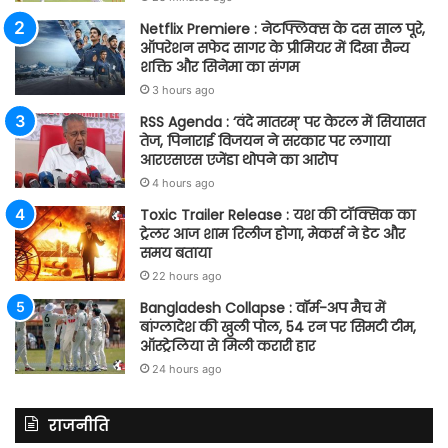
Netflix Premiere : नेटफ्लिक्स के दस साल पूरे,
ऑपरेशन सफेद सागर के प्रीमियर में दिखा सैन्य
शक्ति और सिनेमा का संगम
3 hours ago
RSS Agenda : ‘वंदे मातरम्’ पर केरल में सियासत
तेज, पिनाराई विजयन ने सरकार पर लगाया
आरएसएस एजेंडा थोपने का आरोप
4 hours ago
Toxic Trailer Release : यश की टॉक्सिक का
ट्रेलर आज शाम रिलीज होगा, मेकर्स ने डेट और
समय बताया
22 hours ago
Bangladesh Collapse : वॉर्म-अप मैच में
बांग्लादेश की खुली पोल, 54 रन पर सिमटी टीम,
ऑस्ट्रेलिया से मिली करारी हार
24 hours ago
राजनीति