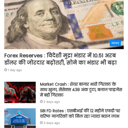
व्यापार
Forex Reserves : विदेशी मुद्रा भंडार में 10.51 अरब
डॉलर की जोरदार बढ़ोतरी, सोने का भंडार भी बढ़ा
1 day ago
Market Crash : शेयर बाजार भारी गिरावट के
साथ खुला, सेंसेक्स 438 अंक टूटा, बजाज फाइनेंस
में बड़ी गिरावट
2 days ago
SBI FD Rates : एसबीआई की 12 महीने एफडी पर
वरिष्ठ नागरिकों को मिल रहा ज्यादा ब्याज लाभ
3 days ago