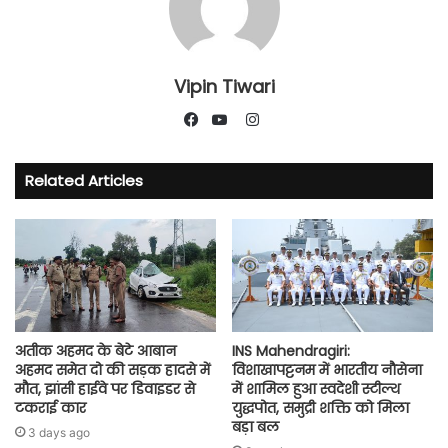
Vipin Tiwari
Instagram
Facebook
YouTube
Related Articles
अतीक अहमद के बेटे आबान
INS Mahendragiri:
अहमद समेत दो की सड़क हादसे में
विशाखापट्टनम में भारतीय नौसेना
मौत, झांसी हाईवे पर डिवाइडर से
में शामिल हुआ स्वदेशी स्टील्थ
टकराई कार
युद्धपोत, समुद्री शक्ति को मिला
बड़ा बल
3 days ago