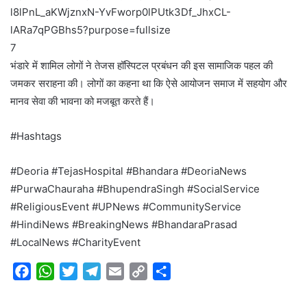
7
भंडारे में शामिल लोगों ने तेजस हॉस्पिटल प्रबंधन की इस सामाजिक पहल की
जमकर सराहना की। लोगों का कहना था कि ऐसे आयोजन समाज में सहयोग और
मानव सेवा की भावना को मजबूत करते हैं।
#Hashtags
#Deoria #TejasHospital #Bhandara #DeoriaNews
#PurwaChauraha #BhupendraSingh #SocialService
#ReligiousEvent #UPNews #CommunityService
#HindiNews #BreakingNews #BhandaraPrasad
#LocalNews #CharityEvent
F
W
T
T
E
C
S
a
h
w
e
m
o
h