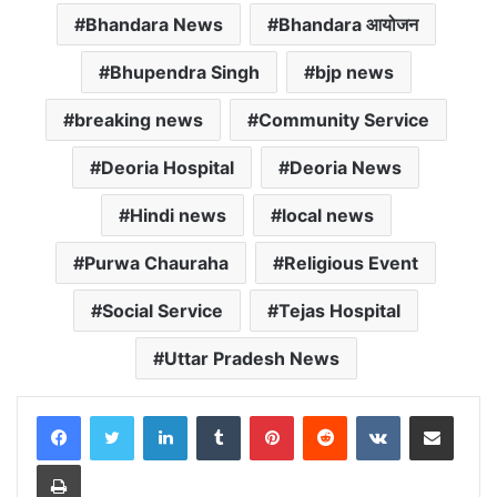
c
a
i
l
a
p
a
Bhandara News
Bhandara आयोजन
e
t
t
e
i
y
r
b
s
t
g
l
L
e
Bhupendra Singh
bjp news
o
A
e
r
i
o
p
r
a
n
breaking news
Community Service
k
p
m
k
Deoria Hospital
Deoria News
Hindi news
local news
Purwa Chauraha
Religious Event
Social Service
Tejas Hospital
Uttar Pradesh News
LinkedIn
Tumblr
Pinterest
Reddit
VKontakte
Share via Email
Print