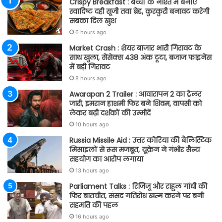
Crispy Breakfast : बच्चों के नाश्ते में बनाएं
स्वादिष्ट दही सूजी तवा ब्रेड, कुरकुरी बनावट करेगी
सबका दिल खुश
6 hours ago
Market Crash : शेयर बाजार भारी गिरावट के
साथ खुला, सेंसेक्स 438 अंक टूटा, बजाज फाइनेंस
में बड़ी गिरावट
8 hours ago
Awarapan 2 Trailer : आवारापन 2 का ट्रेलर
जारी, इमरान हाशमी फिर बने शिवम, वापसी को
लेकर बढ़ी दर्शकों की उम्मीदें
10 hours ago
Russia Missile Aid : उत्तर कोरिया की बैलिस्टिक
मिसाइलों से रूस मजबूत, यूक्रेन ने गंभीर सैन्य
सहयोग का आरोप लगाया
13 hours ago
Parliament Talks : रिजिजू और राहुल गांधी की
फिर बातचीत, संसद गतिरोध खत्म करने पर बनी
सहमति की पहल
16 hours ago