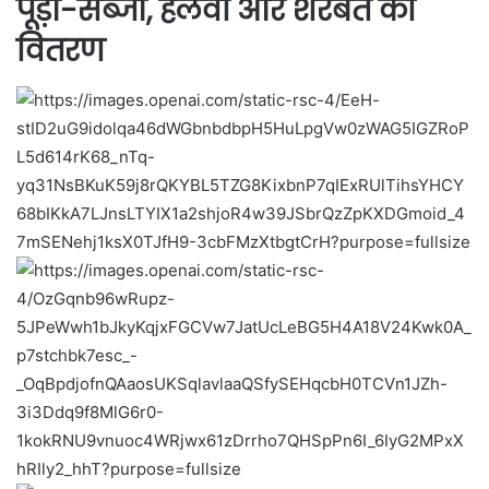
पूड़ी-सब्जी, हलवा और शरबत का
वितरण