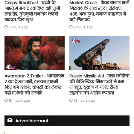
Crispy Breakfast : बच्चों के
Market Crash : शेयर बाजार भारी
नाश्ते में बनाएं स्वादिष्ट दही सूजी
गिरावट के साथ खुला, सेंसेक्स
तवा ब्रेड, कुरकुरी बनावट करेगी
438 अंक टूटा, बजाज फाइनेंस में
सबका दिल खुश
बड़ी गिरावट
6 hours ago
8 hours ago
Awarapan 2 Trailer : आवारापन
Russia Missile Aid : उत्तर कोरिया
2 का ट्रेलर जारी, इमरान हाशमी
की बैलिस्टिक मिसाइलों से रूस
फिर बने शिवम, वापसी को लेकर
मजबूत, यूक्रेन ने गंभीर सैन्य
बढ़ी दर्शकों की उम्मीदें
सहयोग का आरोप लगाया
10 hours ago
13 hours ago
Advertisement