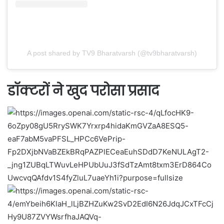
A post shared by TV9 Bharatvarsh (@tv9bharatvarsh)
डॉक्टरों ने खुद परोसा प्रसाद