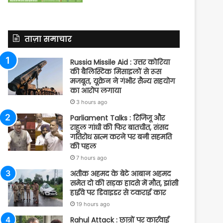
ताज़ा समाचार
Russia Missile Aid : उत्तर कोरिया
की बैलिस्टिक मिसाइलों से रूस
मजबूत, यूक्रेन ने गंभीर सैन्य सहयोग
का आरोप लगाया
3 hours ago
Parliament Talks : रिजिजू और
राहुल गांधी की फिर बातचीत, संसद
गतिरोध खत्म करने पर बनी सहमति
की पहल
7 hours ago
अतीक अहमद के बेटे आबान अहमद
समेत दो की सड़क हादसे में मौत, झांसी
हाईवे पर डिवाइडर से टकराई कार
19 hours ago
Rahul Attack : छात्रों पर कार्रवाई