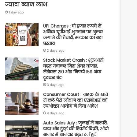
ज्यादा ब्याज लाभ
1 day ago
UPI Charges : दो हजार रुपये से
अधिक यूपीआई भुगतान पर शुल्क
लगाने की तैयारी, सरकार का बड़ा
प्रस्ताव
2 days ago
Stock Market Crash : शुरुआती
बढ़त गंवाकर गिरा शेयर बाजार,
सेंसेक्स 210 और निफ्टी 159 अंक
टूटकर बंद
3 days ago
Consumer Court : ग्राहक के खाते
से कटे पैसे लौटाने का एसबीआई को
उपभोक्ता आयोग ने दिया आदेश
4 days ago
Auto Sales July : जुलाई में मारुति,
टाटा और हुंडई की रिकॉर्ड बिक्री, ऑटो
बाजार में शानदार बढ़त दर्ज हुई