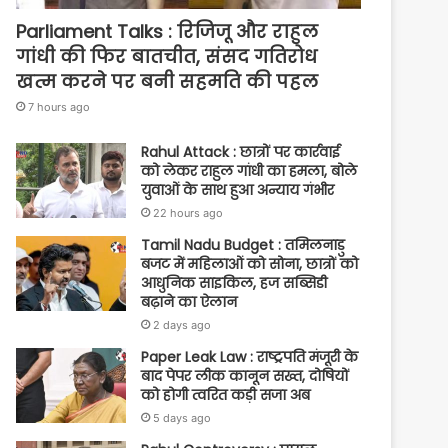
Parliament Talks : रिजिजू और राहुल
गांधी की फिर बातचीत, संसद गतिरोध
खत्म करने पर बनी सहमति की पहल
7 hours ago
Rahul Attack : छात्रों पर कार्रवाई
को लेकर राहुल गांधी का हमला, बोले
युवाओं के साथ हुआ अन्याय गंभीर
22 hours ago
Tamil Nadu Budget : तमिलनाडु
बजट में महिलाओं को सोना, छात्रों को
आधुनिक साइकिल, हज सब्सिडी
बढ़ाने का ऐलान
2 days ago
Paper Leak Law : राष्ट्रपति मंजूरी के
बाद पेपर लीक कानून सख्त, दोषियों
को होगी त्वरित कड़ी सजा अब
5 days ago