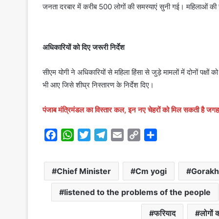
जनता दरबार में करीब 500 लोगों की समस्याएं सुनी गई। महिलाओं की
अधिकारियों को दिए जरूरी निर्देश
सीएम योगी ने अधिकारियों से महिला हिंसा से जुड़े मामलों में दोनों पक्
भी आए जिसे शीघ्र निस्तारण के निर्देश दिए।
पंजाब मंत्रिमंडल का विस्तार कल, इन नए चेहरों को मिल सकती है जगह
F
W
T
T
E
C
S
a
h
w
e
m
o
h
c
a
i
l
a
p
a
Chief Minister
Cm yogi
Gorakh
e
t
t
e
i
y
r
b
s
t
g
l
L
e
listened to the problems of the people
o
A
e
r
i
o
p
r
a
n
फरियाद
लोगों 