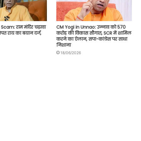
CM Yogi in Unnao: उन्नाव को 570
cam: राम मंदिर चढ़ावा
करोड़ की विकास सौगात, SCR में शामिल
चंपत राय का बयान दर्ज,
करने का ऐलान, सपा-कांग्रेस पर साधा
निशाना
18/06/2026