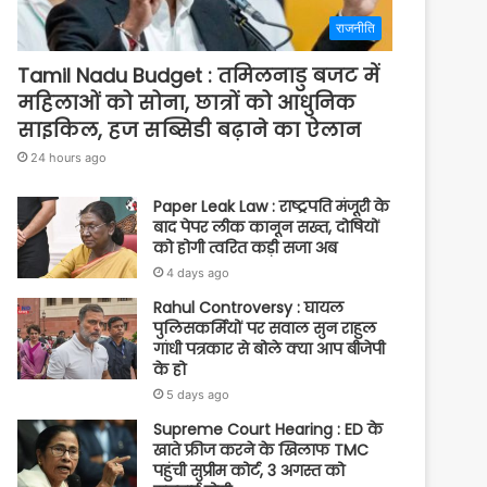
राजनीति
Tamil Nadu Budget : तमिलनाडु बजट में
महिलाओं को सोना, छात्रों को आधुनिक
साइकिल, हज सब्सिडी बढ़ाने का ऐलान
24 hours ago
Paper Leak Law : राष्ट्रपति मंजूरी के
बाद पेपर लीक कानून सख्त, दोषियों
को होगी त्वरित कड़ी सजा अब
4 days ago
Rahul Controversy : घायल
पुलिसकर्मियों पर सवाल सुन राहुल
गांधी पत्रकार से बोले क्या आप बीजेपी
के हो
5 days ago
Supreme Court Hearing : ED के
खाते फ्रीज करने के खिलाफ TMC
पहुंची सुप्रीम कोर्ट, 3 अगस्त को