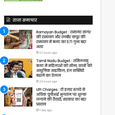
ताज़ा समाचार
Ramayan Budget : रामानंद सागर
की रामायण और रणबीर कपूर की
रामायण में बजट का 571 गुना बड़ा
अंतर
22 hours ago
Tamil Nadu Budget : तमिलनाडु
बजट में महिलाओं को सोना, छात्रों को
आधुनिक साइकिल, हज सब्सिडी
बढ़ाने का ऐलान
24 hours ago
UPI Charges : दो हजार रुपये से
अधिक यूपीआई भुगतान पर शुल्क
लगाने की तैयारी, सरकार का बड़ा
प्रस्ताव
1 day ago