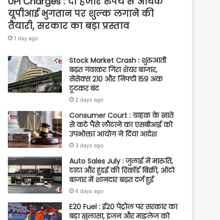
UPI Charges : दो हजार रुपये से अधिक
यूपीआई भुगतान पर शुल्क लगाने की
तैयारी, सरकार का बड़ा प्रस्ताव
1 day ago
Stock Market Crash : शुरुआती
बढ़त गंवाकर गिरा शेयर बाजार,
सेंसेक्स 210 और निफ्टी 159 अंक
टूटकर बंद
2 days ago
Consumer Court : ग्राहक के खाते
से कटे पैसे लौटाने का एसबीआई को
उपभोक्ता आयोग ने दिया आदेश
3 days ago
Auto Sales July : जुलाई में मारुति,
टाटा और हुंडई की रिकॉर्ड बिक्री, ऑटो
बाजार में शानदार बढ़त दर्ज हुई
4 days ago
E20 Fuel : ई20 पेट्रोल पर सरकार का
बड़ा खुलासा, इंजन और माइलेज को