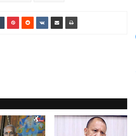
dIn
Tumblr
Pinterest
Reddit
VKontakte
Share via Email
Print