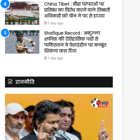
China Tibet : बौद्ध परंपराओं पर
प्रतिबंध का विरोध करने वाले तिब्बती
अधिकारी को चीन ने पद से हटाया
1 day ago
Shafique Record : अब्दुल्ला
शफीक की ऐतिहासिक पारी से
पाकिस्तान ने वेस्टइंडीज पर मजबूत
शिकंजा कस दिया
1 day ago
राजनीति