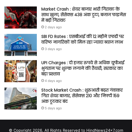
Market Crash : शेयर बाजार भारी गिरावट के
साथ खुला, सेंसेक्स 438 अंक टूटा, बजाज फाइनेंस
में बड़ी गिरावट
2 days ago
SBI FD Rates : एसबीआई की 12 महीने एफडी पर
वरिष्ठ नागरिकों को मिल रहा ज्यादा ब्याज लाभ
3 days ago
UPI Charges : दो हजार रुपये से अधिक यूपीआई
भुगतान पर शुल्क लगाने की तैयारी, सरकार का
बड़ा प्रस्ताव
4 days ago
Stock Market Crash : शुरुआती बढ़त गंवाकर
गिरा शेयर बाजार, सेंसेक्स 210 और निफ्टी 159
अंक टूटकर बंद
5 days ago
© Copyright 2026, All Rights Reserved to HindNews24x7.com