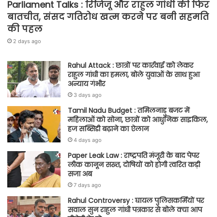
Parliament Talks : रिजिजू और राहुल गांधी की फिर
बातचीत, संसद गतिरोध खत्म करने पर बनी सहमति
की पहल
2 days ago
Rahul Attack : छात्रों पर कार्रवाई को लेकर
राहुल गांधी का हमला, बोले युवाओं के साथ हुआ
अन्याय गंभीर
3 days ago
Tamil Nadu Budget : तमिलनाडु बजट में
महिलाओं को सोना, छात्रों को आधुनिक साइकिल,
हज सब्सिडी बढ़ाने का ऐलान
4 days ago
Paper Leak Law : राष्ट्रपति मंजूरी के बाद पेपर
लीक कानून सख्त, दोषियों को होगी त्वरित कड़ी
सजा अब
7 days ago
Rahul Controversy : घायल पुलिसकर्मियों पर
सवाल सुन राहुल गांधी पत्रकार से बोले क्या आप