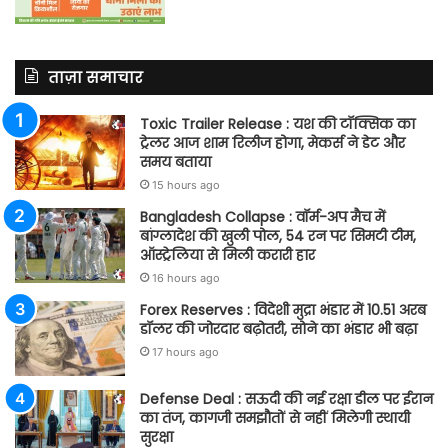
ताज़ा समाचार
Toxic Trailer Release : यश की टॉक्सिक का
ट्रेलर आज शाम रिलीज होगा, मेकर्स ने डेट और
समय बताया
15 hours ago
Bangladesh Collapse : वॉर्म-अप मैच में
बांग्लादेश की खुली पोल, 54 रन पर सिमटी टीम,
ऑस्ट्रेलिया से मिली करारी हार
16 hours ago
Forex Reserves : विदेशी मुद्रा भंडार में 10.51 अरब
डॉलर की जोरदार बढ़ोतरी, सोने का भंडार भी बढ़ा
17 hours ago
Defense Deal : सऊदी की नई रक्षा डील पर ईरान
का तंज, कागजी समझौतों से नहीं मिलेगी स्थायी
सुरक्षा