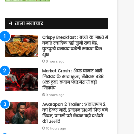
ताज़ा समाचार
Crispy Breakfast : बच्चों के नाश्ते में
बनाएं स्वादिष्ट दही सूजी तवा ब्रेड,
कुरकुरी बनावट करेगी सबका दिल
खुश
6 hours ago
Market Crash : शेयर बाजार भारी
गिरावट के साथ खुला, सेंसेक्स 438
अंक टूटा, बजाज फाइनेंस में बड़ी
गिरावट
9 hours ago
Awarapan 2 Trailer : आवारापन 2
का ट्रेलर जारी, इमरान हाशमी फिर बने
शिवम, वापसी को लेकर बढ़ी दर्शकों
की उम्मीदें
10 hours ago