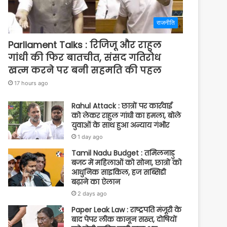
राजनीति
Parliament Talks : रिजिजू और राहुल
गांधी की फिर बातचीत, संसद गतिरोध
खत्म करने पर बनी सहमति की पहल
17 hours ago
Rahul Attack : छात्रों पर कार्रवाई
को लेकर राहुल गांधी का हमला, बोले
युवाओं के साथ हुआ अन्याय गंभीर
1 day ago
Tamil Nadu Budget : तमिलनाडु
बजट में महिलाओं को सोना, छात्रों को
आधुनिक साइकिल, हज सब्सिडी
बढ़ाने का ऐलान
2 days ago
Paper Leak Law : राष्ट्रपति मंजूरी के
बाद पेपर लीक कानून सख्त, दोषियों