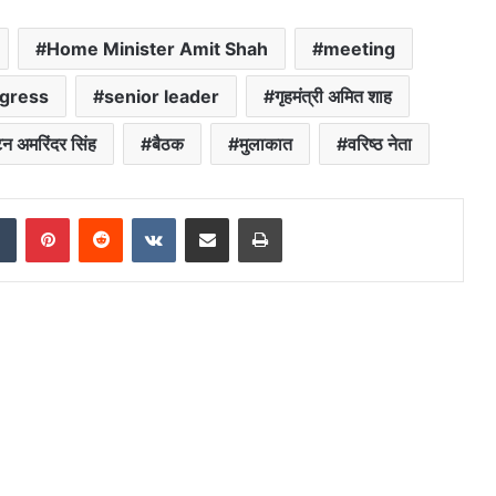
Home Minister Amit Shah
meeting
ngress
senior leader
गृहमंत्री अमित शाह
्टन अमरिंदर सिंह
बैठक
मुलाकात
वरिष्ठ नेता
dIn
Tumblr
Pinterest
Reddit
VKontakte
Share via Email
Print