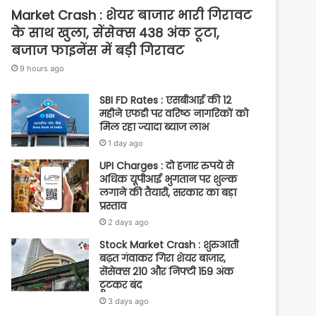
Market Crash : शेयर बाजार भारी गिरावट
के साथ खुला, सेंसेक्स 438 अंक टूटा,
बजाज फाइनेंस में बड़ी गिरावट
9 hours ago
SBI FD Rates : एसबीआई की 12
महीने एफडी पर वरिष्ठ नागरिकों को
मिल रहा ज्यादा ब्याज लाभ
1 day ago
UPI Charges : दो हजार रुपये से
अधिक यूपीआई भुगतान पर शुल्क
लगाने की तैयारी, सरकार का बड़ा
प्रस्ताव
2 days ago
Stock Market Crash : शुरुआती
बढ़त गंवाकर गिरा शेयर बाजार,
सेंसेक्स 210 और निफ्टी 159 अंक
टूटकर बंद
3 days ago