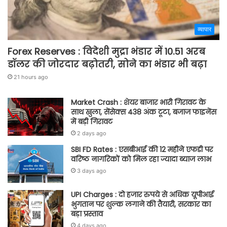
व्यापार
Forex Reserves : विदेशी मुद्रा भंडार में 10.51 अरब
डॉलर की जोरदार बढ़ोतरी, सोने का भंडार भी बढ़ा
21 hours ago
Market Crash : शेयर बाजार भारी गिरावट के
साथ खुला, सेंसेक्स 438 अंक टूटा, बजाज फाइनेंस
में बड़ी गिरावट
2 days ago
SBI FD Rates : एसबीआई की 12 महीने एफडी पर
वरिष्ठ नागरिकों को मिल रहा ज्यादा ब्याज लाभ
3 days ago
UPI Charges : दो हजार रुपये से अधिक यूपीआई
भुगतान पर शुल्क लगाने की तैयारी, सरकार का
बड़ा प्रस्ताव
4 days ago