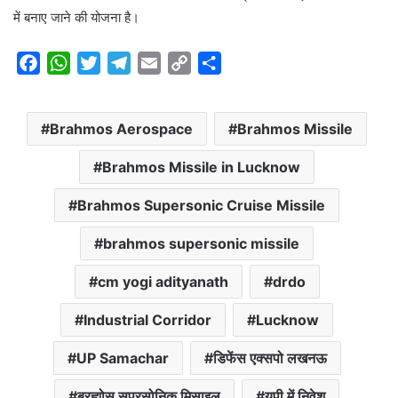
में बनाए जाने की योजना है।
F
W
T
T
E
C
S
a
h
w
e
m
o
h
c
a
i
l
a
p
a
Brahmos Aerospace
Brahmos Missile
e
t
t
e
i
y
r
b
s
t
g
l
L
e
Brahmos Missile in Lucknow
o
A
e
r
i
o
p
r
a
n
Brahmos Supersonic Cruise Missile
k
p
m
k
brahmos supersonic missile
cm yogi adityanath
drdo
Industrial Corridor
Lucknow
UP Samachar
डिफेंस एक्सपो लखनऊ
ब्रह्मोस सुपरसोनिक मिसाइल
यूपी में निवेश