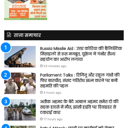
ताज़ा समाचार
Russia Missile Aid : उत्तर कोरिया की बैलिस्टिक
मिसाइलों से रूस मजबूत, यूक्रेन ने गंभीर सैन्य
सहयोग का आरोप लगाया
54 minutes ago
Parliament Talks : रिजिजू और राहुल गांधी की
फिर बातचीत, संसद गतिरोध खत्म करने पर बनी
सहमति की पहल
4 hours ago
अतीक अहमद के बेटे आबान अहमद समेत दो की
सड़क हादसे में मौत, झांसी हाईवे पर डिवाइडर से
टकराई कार
17 hours ago