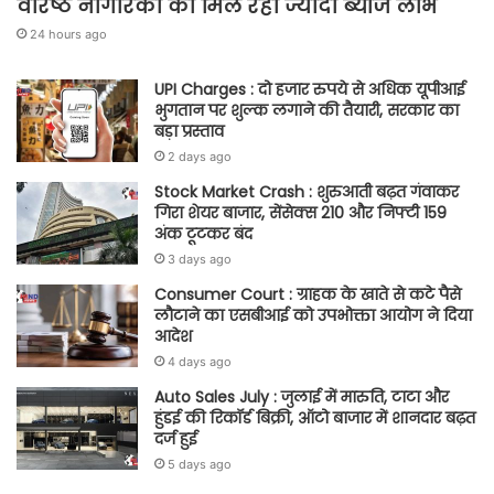
वरिष्ठ नागरिकों को मिल रहा ज्यादा ब्याज लाभ
24 hours ago
UPI Charges : दो हजार रुपये से अधिक यूपीआई
भुगतान पर शुल्क लगाने की तैयारी, सरकार का
बड़ा प्रस्ताव
2 days ago
Stock Market Crash : शुरुआती बढ़त गंवाकर
गिरा शेयर बाजार, सेंसेक्स 210 और निफ्टी 159
अंक टूटकर बंद
3 days ago
Consumer Court : ग्राहक के खाते से कटे पैसे
लौटाने का एसबीआई को उपभोक्ता आयोग ने दिया
आदेश
4 days ago
Auto Sales July : जुलाई में मारुति, टाटा और
हुंडई की रिकॉर्ड बिक्री, ऑटो बाजार में शानदार बढ़त
दर्ज हुई
5 days ago