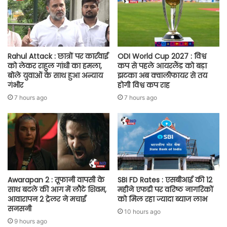
Rahul Attack : छात्रों पर कार्रवाई
ODI World Cup 2027 : विश्व
को लेकर राहुल गांधी का हमला,
कप से पहले आयरलैंड को बड़ा
बोले युवाओं के साथ हुआ अन्याय
झटका अब क्वालीफायर से तय
गंभीर
होगी विश्व कप राह
7 hours ago
7 hours ago
Awarapan 2 : तूफानी वापसी के
SBI FD Rates : एसबीआई की 12
साथ बदले की आग में लौटे शिवम,
महीने एफडी पर वरिष्ठ नागरिकों
आवारापन 2 ट्रेलर ने मचाई
को मिल रहा ज्यादा ब्याज लाभ
सनसनी
10 hours ago
9 hours ago