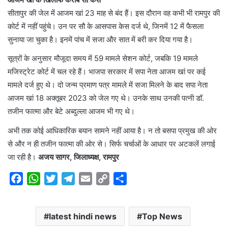
सीतापुर की जेल में आजम खां 23 माह से बंद हैं। इस दौरान वह कभी भी रामपुर की
कोर्ट में नहीं पहुंचे। उन पर सौ के आसपास केस दर्ज थे, जिनमें 12 में फैसला
सुनाया जा चुका है। इनमें पांच में सजा और सात में बरी कर दिया गया है।
सूत्रों के अनुसार मौजूदा समय में 59 मामले सेशन कोर्ट, जबकि 19 मामले
मजिस्ट्रेट कोर्ट में चल रहे हैं। भाजपा सरकार में सपा नेता आजम खां पर कई
मामले दर्ज हुए थे। दो जन्म प्रमाण पत्र मामले में सजा मिलने के बाद सपा नेता
आजम खां 18 अक्तूबर 2023 को जेल गए थे। उनके साथ उनकी पत्नी डॉ.
तजीन फात्मा और बेटे अब्दुल्ला आजम भी गए थे।
अभी तक कोई आधिकारिक बयान सामने नहीं आया है। न तो बसपा प्रमुख की ओर
से और न ही तजीन फात्मा की ओर से। सिर्फ चर्चाओं के आधार पर अटकलें लगाई
जा रही है।
अजय सागर, जिलाध्यक्ष, रामपुर
F
W
T
T
E
C
S
a
h
w
e
m
o
h
c
a
i
l
a
p
a
latest hindi news
Top News
e
t
t
e
i
y
r