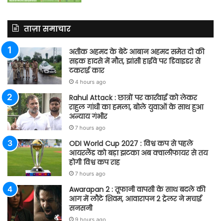
ताज़ा समाचार
अतीक अहमद के बेटे आबान अहमद समेत दो की
सड़क हादसे में मौत, झांसी हाईवे पर डिवाइडर से
टकराई कार
4 hours ago
Rahul Attack : छात्रों पर कार्रवाई को लेकर
राहुल गांधी का हमला, बोले युवाओं के साथ हुआ
अन्याय गंभीर
7 hours ago
ODI World Cup 2027 : विश्व कप से पहले
आयरलैंड को बड़ा झटका अब क्वालीफायर से तय
होगी विश्व कप राह
7 hours ago
Awarapan 2 : तूफानी वापसी के साथ बदले की
आग में लौटे शिवम, आवारापन 2 ट्रेलर ने मचाई
सनसनी
9 hours ago