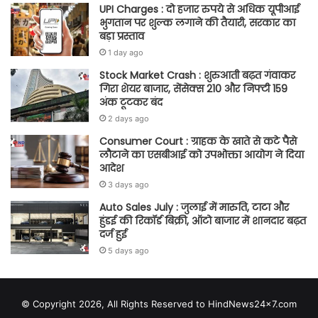
UPI Charges : दो हजार रुपये से अधिक यूपीआई
भुगतान पर शुल्क लगाने की तैयारी, सरकार का
बड़ा प्रस्ताव
1 day ago
Stock Market Crash : शुरुआती बढ़त गंवाकर
गिरा शेयर बाजार, सेंसेक्स 210 और निफ्टी 159
अंक टूटकर बंद
2 days ago
Consumer Court : ग्राहक के खाते से कटे पैसे
लौटाने का एसबीआई को उपभोक्ता आयोग ने दिया
आदेश
3 days ago
Auto Sales July : जुलाई में मारुति, टाटा और
हुंडई की रिकॉर्ड बिक्री, ऑटो बाजार में शानदार बढ़त
दर्ज हुई
5 days ago
© Copyright 2026, All Rights Reserved to HindNews24x7.com