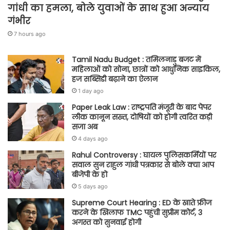
गांधी का हमला, बोले युवाओं के साथ हुआ अन्याय
गंभीर
7 hours ago
Tamil Nadu Budget : तमिलनाडु बजट में
महिलाओं को सोना, छात्रों को आधुनिक साइकिल,
हज सब्सिडी बढ़ाने का ऐलान
1 day ago
Paper Leak Law : राष्ट्रपति मंजूरी के बाद पेपर
लीक कानून सख्त, दोषियों को होगी त्वरित कड़ी
सजा अब
4 days ago
Rahul Controversy : घायल पुलिसकर्मियों पर
सवाल सुन राहुल गांधी पत्रकार से बोले क्या आप
बीजेपी के हो
5 days ago
Supreme Court Hearing : ED के खाते फ्रीज
करने के खिलाफ TMC पहुंची सुप्रीम कोर्ट, 3
अगस्त को सुनवाई होगी