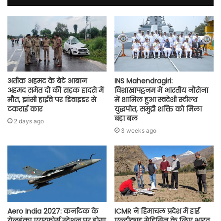
अतीक अहमद के बेटे आबान
INS Mahendragiri:
अहमद समेत दो की सड़क हादसे में
विशाखापट्टनम में भारतीय नौसेना
मौत, झांसी हाईवे पर डिवाइडर से
में शामिल हुआ स्वदेशी स्टील्थ
टकराई कार
युद्धपोत, समुद्री शक्ति को मिला
बड़ा बल
2 days ago
3 weeks ago
Aero India 2027: कर्नाटक के
ICMR ने हिमाचल प्रदेश में हाई
येलहंका एयरफोर्स स्टेशन पर होगा
एल्टीट्यूड मेडिसिन के लिए भारत