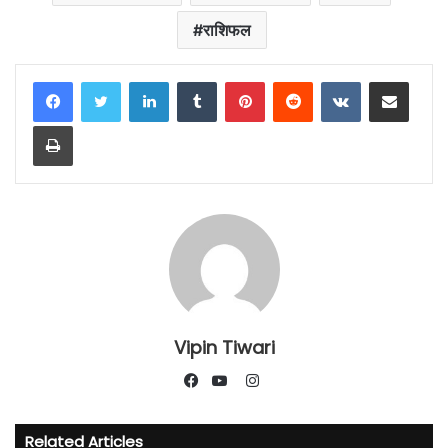
राशिफल
LinkedIn
Tumblr
Pinterest
Reddit
VKontakte
Share via Email
Print
Vipin Tiwari
Instagram
Facebook
YouTube
Related Articles