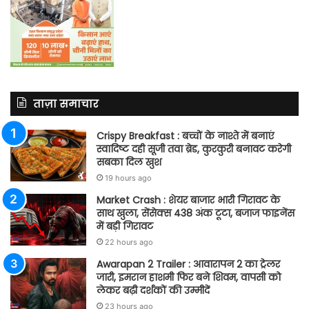
ताज़ा समाचार
Crispy Breakfast : बच्चों के नाश्ते में बनाएं
स्वादिष्ट दही सूजी तवा ब्रेड, कुरकुरी बनावट करेगी
सबका दिल खुश
19 hours ago
Market Crash : शेयर बाजार भारी गिरावट के
साथ खुला, सेंसेक्स 438 अंक टूटा, बजाज फाइनेंस
में बड़ी गिरावट
22 hours ago
Awarapan 2 Trailer : आवारापन 2 का ट्रेलर
जारी, इमरान हाशमी फिर बने शिवम, वापसी को
लेकर बढ़ी दर्शकों की उम्मीदें
23 hours ago