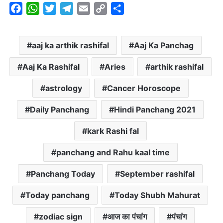
F
W
T
T
E
C
S
a
h
w
e
m
o
h
c
a
i
l
a
p
a
aaj ka arthik rashifal
Aaj Ka Panchag
e
t
t
e
i
y
r
b
s
t
g
l
L
e
Aaj Ka Rashifal
Aries
arthik rashifal
o
A
e
r
i
o
p
r
a
n
astrology
Cancer Horoscope
k
p
m
k
Daily Panchang
Hindi Panchang 2021
kark Rashi fal
panchang and Rahu kaal time
Panchang Today
September rashifal
Today panchang
Today Shubh Mahurat
zodiac sign
आज का पंचांग
पंचांग