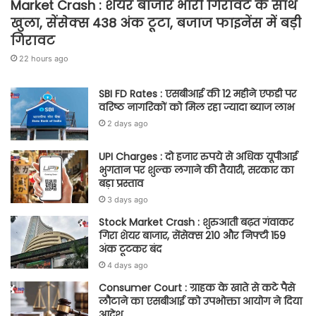
Market Crash : शेयर बाजार भारी गिरावट के साथ
खुला, सेंसेक्स 438 अंक टूटा, बजाज फाइनेंस में बड़ी
गिरावट
22 hours ago
SBI FD Rates : एसबीआई की 12 महीने एफडी पर
वरिष्ठ नागरिकों को मिल रहा ज्यादा ब्याज लाभ
2 days ago
UPI Charges : दो हजार रुपये से अधिक यूपीआई
भुगतान पर शुल्क लगाने की तैयारी, सरकार का
बड़ा प्रस्ताव
3 days ago
Stock Market Crash : शुरुआती बढ़त गंवाकर
गिरा शेयर बाजार, सेंसेक्स 210 और निफ्टी 159
अंक टूटकर बंद
4 days ago
Consumer Court : ग्राहक के खाते से कटे पैसे
लौटाने का एसबीआई को उपभोक्ता आयोग ने दिया
आदेश