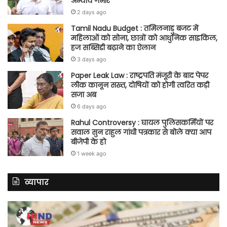
अन्याय गंभीर
2 days ago
Tamil Nadu Budget : तमिलनाडु बजट में
महिलाओं को सोना, छात्रों को आधुनिक साइकिल,
हज सब्सिडी बढ़ाने का ऐलान
3 days ago
Paper Leak Law : राष्ट्रपति मंजूरी के बाद पेपर
लीक कानून सख्त, दोषियों को होगी त्वरित कड़ी
सजा अब
6 days ago
Rahul Controversy : घायल पुलिसकर्मियों पर
सवाल सुन राहुल गांधी पत्रकार से बोले क्या आप
बीजेपी के हो
1 week ago
व्यापार