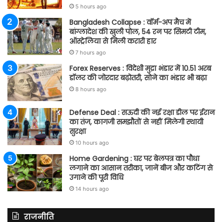
5 hours ago
Bangladesh Collapse : वॉर्म-अप मैच में
बांग्लादेश की खुली पोल, 54 रन पर सिमटी टीम,
ऑस्ट्रेलिया से मिली करारी हार
7 hours ago
Forex Reserves : विदेशी मुद्रा भंडार में 10.51 अरब
डॉलर की जोरदार बढ़ोतरी, सोने का भंडार भी बढ़ा
8 hours ago
Defense Deal : सऊदी की नई रक्षा डील पर ईरान
का तंज, कागजी समझौतों से नहीं मिलेगी स्थायी
सुरक्षा
10 hours ago
Home Gardening : घर पर बेलपत्र का पौधा
लगाने का आसान तरीका, जानें बीज और कटिंग से
उगाने की पूरी विधि
14 hours ago
राजनीति