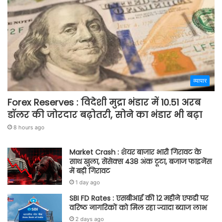
व्यापार
Forex Reserves : विदेशी मुद्रा भंडार में 10.51 अरब
डॉलर की जोरदार बढ़ोतरी, सोने का भंडार भी बढ़ा
8 hours ago
Market Crash : शेयर बाजार भारी गिरावट के
साथ खुला, सेंसेक्स 438 अंक टूटा, बजाज फाइनेंस
में बड़ी गिरावट
1 day ago
SBI FD Rates : एसबीआई की 12 महीने एफडी पर
वरिष्ठ नागरिकों को मिल रहा ज्यादा ब्याज लाभ
2 days ago