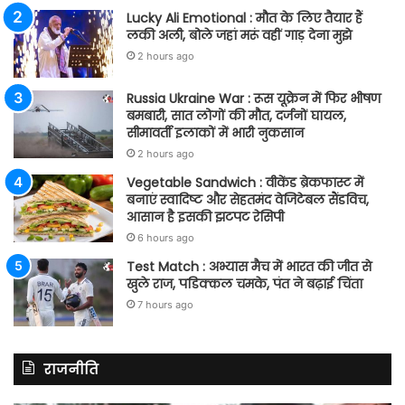
Lucky Ali Emotional : मौत के लिए तैयार हैं
लकी अली, बोले जहां मरूं वहीं गाड़ देना मुझे
2 hours ago
Russia Ukraine War : रूस यूक्रेन में फिर भीषण
बमबारी, सात लोगों की मौत, दर्जनों घायल,
सीमावर्ती इलाकों में भारी नुकसान
2 hours ago
Vegetable Sandwich : वीकेंड ब्रेकफास्ट में
बनाएं स्वादिष्ट और सेहतमंद वेजिटेबल सैंडविच,
आसान है इसकी झटपट रेसिपी
6 hours ago
Test Match : अभ्यास मैच में भारत की जीत से
खुले राज, पडिक्कल चमके, पंत ने बढ़ाई चिंता
7 hours ago
राजनीति