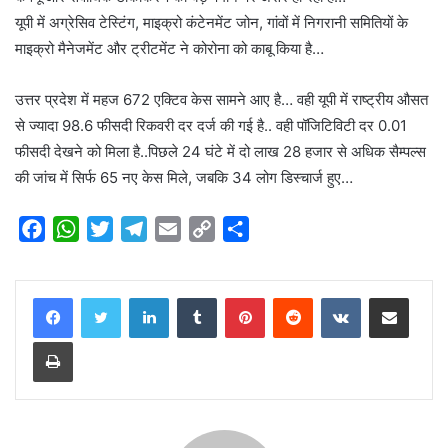
यूपी में अग्रेसिव टेस्टिंग, माइक्रो कंटेनमेंट जोन, गांवों में निगरानी समितियों के
माइक्रो मैनेजमेंट और ट्रीटमेंट ने कोरोना को काबू किया है…
उत्तर प्रदेश में महज 672 एक्टिव केस सामने आए है… वही यूपी में राष्ट्रीय औसत
से ज्यादा 98.6 फीसदी रिकवरी दर दर्ज की गई है.. वही पॉजिटिविटी दर 0.01
फीसदी देखने को मिला है..पिछले 24 घंटे में दो लाख 28 हजार से अधिक सैम्पल्स
की जांच में सिर्फ 65 नए केस मिले, जबकि 34 लोग डिस्चार्ज हुए…
F
W
T
T
E
C
S
a
h
w
e
m
o
h
c
a
i
l
a
p
a
LinkedIn
Tumblr
Pinterest
Reddit
VKontakte
Share via Email
e
t
t
e
i
y
r
b
s
t
g
l
L
e
Print
o
A
e
r
i
o
p
r
a
n
k
p
m
k