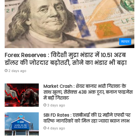
व्यापार
Forex Reserves : विदेशी मुद्रा भंडार में 10.51 अरब
डॉलर की जोरदार बढ़ोतरी, सोने का भंडार भी बढ़ा
2 days ago
Market Crash : शेयर बाजार भारी गिरावट के
साथ खुला, सेंसेक्स 438 अंक टूटा, बजाज फाइनेंस
में बड़ी गिरावट
3 days ago
SBI FD Rates : एसबीआई की 12 महीने एफडी पर
वरिष्ठ नागरिकों को मिल रहा ज्यादा ब्याज लाभ
4 days ago