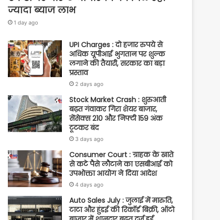
ज्यादा ब्याज लाभ
1 day ago
UPI Charges : दो हजार रुपये से
अधिक यूपीआई भुगतान पर शुल्क
लगाने की तैयारी, सरकार का बड़ा
प्रस्ताव
2 days ago
Stock Market Crash : शुरुआती
बढ़त गंवाकर गिरा शेयर बाजार,
सेंसेक्स 210 और निफ्टी 159 अंक
टूटकर बंद
3 days ago
Consumer Court : ग्राहक के खाते
से कटे पैसे लौटाने का एसबीआई को
उपभोक्ता आयोग ने दिया आदेश
4 days ago
Auto Sales July : जुलाई में मारुति,
टाटा और हुंडई की रिकॉर्ड बिक्री, ऑटो
बाजार में शानदार बढ़त दर्ज हुई