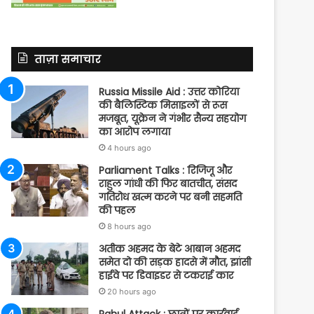
ताज़ा समाचार
Russia Missile Aid : उत्तर कोरिया
की बैलिस्टिक मिसाइलों से रूस
मजबूत, यूक्रेन ने गंभीर सैन्य सहयोग
का आरोप लगाया
4 hours ago
Parliament Talks : रिजिजू और
राहुल गांधी की फिर बातचीत, संसद
गतिरोध खत्म करने पर बनी सहमति
की पहल
8 hours ago
अतीक अहमद के बेटे आबान अहमद
समेत दो की सड़क हादसे में मौत, झांसी
हाईवे पर डिवाइडर से टकराई कार
20 hours ago