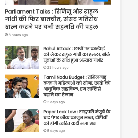
Parliament Talks : रिजिजू और राहुल
गांधी की फिर बातचीत, संसद गतिरोध
खत्म करने पर बनी सहमति की पहल
8 hours ago
Rahul Attack : छात्रों पर कार्रवाई
को लेकर राहुल गांधी का हमला, बोले
युवाओं के साथ हुआ अन्याय गंभीर
23 hours ago
Tamil Nadu Budget : तमिलनाडु
बजट में महिलाओं को सोना, छात्रों को
आधुनिक साइकिल, हज सब्सिडी
बढ़ाने का ऐलान
2 days ago
Paper Leak Law : राष्ट्रपति मंजूरी के
बाद पेपर लीक कानून सख्त, दोषियों
को होगी त्वरित कड़ी सजा अब
5 days ago