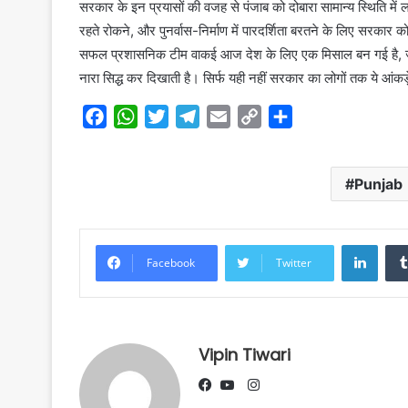
सरकार के इन प्रयासों की वजह से पंजाब को दोबारा सामान्य स्थिति में ल
रहते रोकने, और पुनर्वास-निर्माण में पारदर्शिता बरतने के लिए सरकार
सफल प्रशासनिक टीम वाकई आज देश के लिए एक मिसाल बन गई है, जो बा
नारा सिद्ध कर दिखाती है। सिर्फ यही नहीं सरकार का लोगों तक ये आंक
F
W
T
T
E
C
S
a
h
w
e
m
o
h
c
a
i
l
a
p
a
Punjab
e
t
t
e
i
y
r
b
s
t
g
l
L
e
o
A
e
r
i
Linke
o
p
r
a
n
Facebook
Twitter
k
p
m
k
Vipin Tiwari
Instagram
Facebook
YouTube