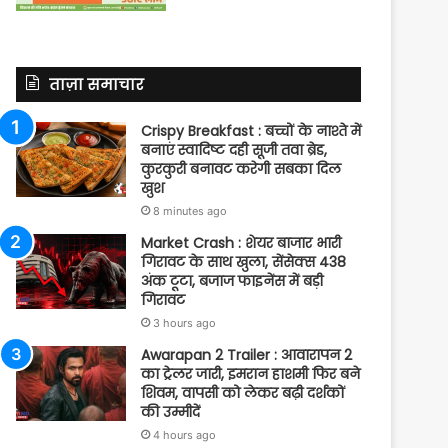
ताज़ा समाचार
Crispy Breakfast : बच्चों के नाश्ते में
बनाएं स्वादिष्ट दही सूजी तवा ब्रेड,
कुरकुरी बनावट करेगी सबका दिल
खुश
8 minutes ago
Market Crash : शेयर बाजार भारी
गिरावट के साथ खुला, सेंसेक्स 438
अंक टूटा, बजाज फाइनेंस में बड़ी
गिरावट
3 hours ago
Awarapan 2 Trailer : आवारापन 2
का ट्रेलर जारी, इमरान हाशमी फिर बने
शिवम, वापसी को लेकर बढ़ी दर्शकों
की उम्मीदें
4 hours ago