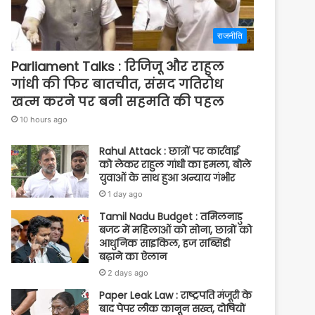
राजनीति
Parliament Talks : रिजिजू और राहुल
गांधी की फिर बातचीत, संसद गतिरोध
खत्म करने पर बनी सहमति की पहल
10 hours ago
Rahul Attack : छात्रों पर कार्रवाई
को लेकर राहुल गांधी का हमला, बोले
युवाओं के साथ हुआ अन्याय गंभीर
1 day ago
Tamil Nadu Budget : तमिलनाडु
बजट में महिलाओं को सोना, छात्रों को
आधुनिक साइकिल, हज सब्सिडी
बढ़ाने का ऐलान
2 days ago
Paper Leak Law : राष्ट्रपति मंजूरी के
बाद पेपर लीक कानून सख्त, दोषियों