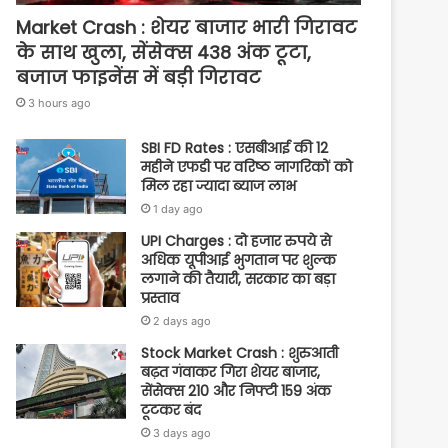
Market Crash : शेयर बाजार भारी गिरावट
के साथ खुला, सेंसेक्स 438 अंक टूटा,
बजाज फाइनेंस में बड़ी गिरावट
3 hours ago
SBI FD Rates : एसबीआई की 12
महीने एफडी पर वरिष्ठ नागरिकों को
मिल रहा ज्यादा ब्याज लाभ
1 day ago
UPI Charges : दो हजार रुपये से
अधिक यूपीआई भुगतान पर शुल्क
लगाने की तैयारी, सरकार का बड़ा
प्रस्ताव
2 days ago
Stock Market Crash : शुरुआती
बढ़त गंवाकर गिरा शेयर बाजार,
सेंसेक्स 210 और निफ्टी 159 अंक
टूटकर बंद
3 days ago