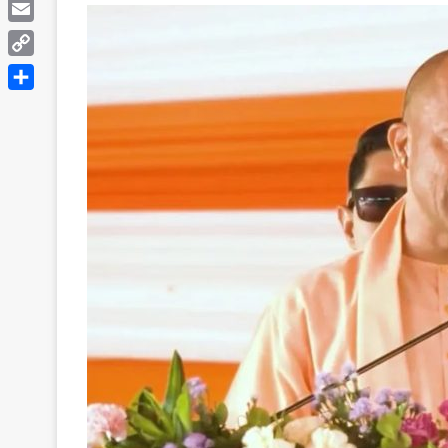
Telegram
Email
Copy
Link
Share