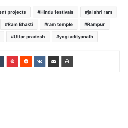
nt projects
Hindu festivals
jai shri ram
Ram Bhakti
ram temple
Rampur
Uttar pradesh
yogi adityanath
dIn
Tumblr
Pinterest
Reddit
VKontakte
Share via Email
Print