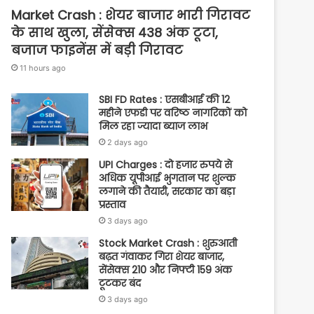
Market Crash : शेयर बाजार भारी गिरावट
के साथ खुला, सेंसेक्स 438 अंक टूटा,
बजाज फाइनेंस में बड़ी गिरावट
11 hours ago
SBI FD Rates : एसबीआई की 12
महीने एफडी पर वरिष्ठ नागरिकों को
मिल रहा ज्यादा ब्याज लाभ
2 days ago
UPI Charges : दो हजार रुपये से
अधिक यूपीआई भुगतान पर शुल्क
लगाने की तैयारी, सरकार का बड़ा
प्रस्ताव
3 days ago
Stock Market Crash : शुरुआती
बढ़त गंवाकर गिरा शेयर बाजार,
सेंसेक्स 210 और निफ्टी 159 अंक
टूटकर बंद
3 days ago