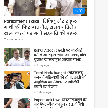
राजनीति
Parliament Talks : रिजिजू और राहुल
गांधी की फिर बातचीत, संसद गतिरोध
खत्म करने पर बनी सहमति की पहल
19 hours ago
Rahul Attack : छात्रों पर कार्रवाई
को लेकर राहुल गांधी का हमला, बोले
युवाओं के साथ हुआ अन्याय गंभीर
1 day ago
Tamil Nadu Budget : तमिलनाडु
बजट में महिलाओं को सोना, छात्रों को
आधुनिक साइकिल, हज सब्सिडी
बढ़ाने का ऐलान
3 days ago
Paper Leak Law : राष्ट्रपति मंजूरी के
बाद पेपर लीक कानून सख्त, दोषियों