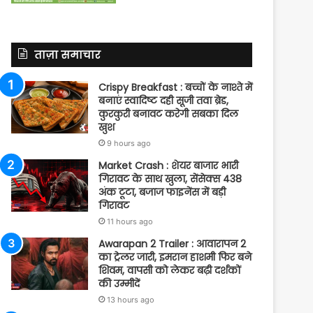
ताज़ा समाचार
Crispy Breakfast : बच्चों के नाश्ते में
बनाएं स्वादिष्ट दही सूजी तवा ब्रेड,
कुरकुरी बनावट करेगी सबका दिल
खुश
9 hours ago
Market Crash : शेयर बाजार भारी
गिरावट के साथ खुला, सेंसेक्स 438
अंक टूटा, बजाज फाइनेंस में बड़ी
गिरावट
11 hours ago
Awarapan 2 Trailer : आवारापन 2
का ट्रेलर जारी, इमरान हाशमी फिर बने
शिवम, वापसी को लेकर बढ़ी दर्शकों
की उम्मीदें
13 hours ago