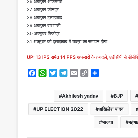
26 अक्टूबर आजमगढ़
27 अक्टूबर जौनपुर
28 अक्टूबर इलाहाबाद
29 अक्टूबर वाराणसी
30 अक्टूबर मिर्जापुर
31 अक्टूबर को इलाहाबाद में यात्रा का समापन होगा।
UP: 13 IPS समेत 14 PPS अफसरों के तबादले, एडीसीपी से डीसीपी ब
F
W
T
T
E
C
S
a
h
w
e
m
o
h
c
a
i
l
a
p
a
Akhilesh yadav
BJP
e
t
t
e
i
y
r
b
s
t
g
l
L
e
UP ELECTION 2022
अखिलेश यादव
o
A
e
r
i
o
p
r
a
n
भाजपा
महंगा
k
p
m
k