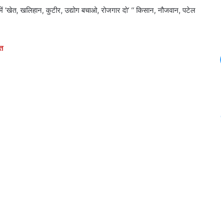
 में ‘खेत, खलिहान, कुटीर, उद्योग बचाओ, रोजगार दो‘ ‘‘ किसान, नौजवान, पटेल
त